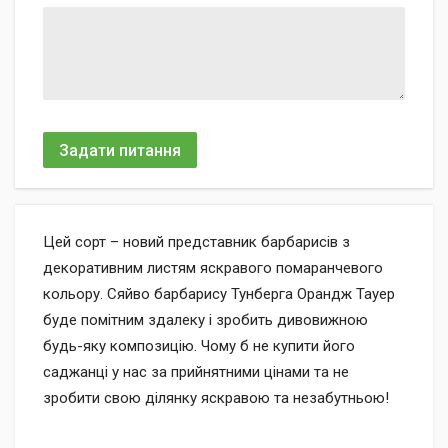
Задати питання
Цей сорт – новий представник барбарисів з
декоративним листям яскравого помаранчевого
кольору. Сяйво барбарису Тунберга Орандж Тауер
буде помітним здалеку і зробить дивовижною
будь-яку композицію. Чому б не купити його
саджанці у нас за прийнятними цінами та не
зробити свою ділянку яскравою та незабутньою!