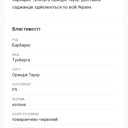
саджанців здійснюється по всій Україні.
Властивості
РІД
Барбарис
ВИД
Тунберга
СОРТ
Орандж Тауер
КОНТЕЙНЕР
P9
ФОРМА
колона
КОЛІР РОСЛИНИ
помаранчево-червоний