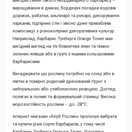
використання такого неординарного барбарису –
вирощування в діжках, бордюрні посадки вздовж
доріжок, рабатки, альпінарії та рокарії, декорування
парканів, підпірних стін і звісно дуже привабливі
композиції з різноколірних декоративних культур.
Наприклад, барбарис Тунберга Orange Tower має
вигідний вигляд на тлі блакитних ялин та темно-
зелених ялівців або в групі з іншими кольоровими
барбарисами.
Висаджувати цю рослину потрібно на сонці або в
півтіні в помірно родючий дренований ґрунт з
нейтральною або слабокислою реакцією. Догляд
полягає в поливі та формувальній стрижці. Висока
морозостійкість рослини – до -28°С.
Інтернет-магазин «Клуб Рослин» пропонує вибрати
та купити різні сорти барбарисів, у тому числі
барбарис Тунберга Орандж Тауер. Доставка