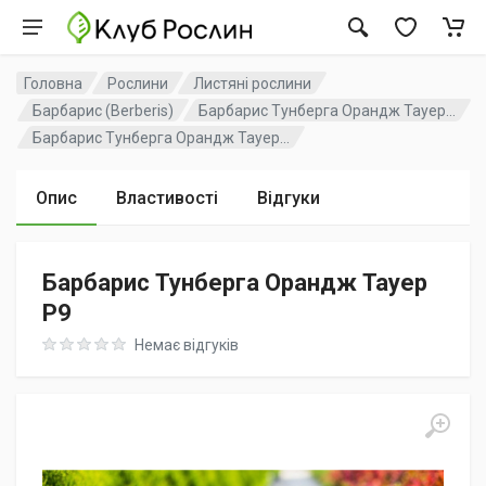
Головна
Рослини
Листяні рослини
Барбарис (Berberis)
Барбарис Тунберга Орандж Тауер...
Барбарис Тунберга Орандж Тауер...
Опис
Властивості
Відгуки
Барбарис Тунберга Орандж Тауер
P9
Rating: 0 out of 5
Немає відгуків