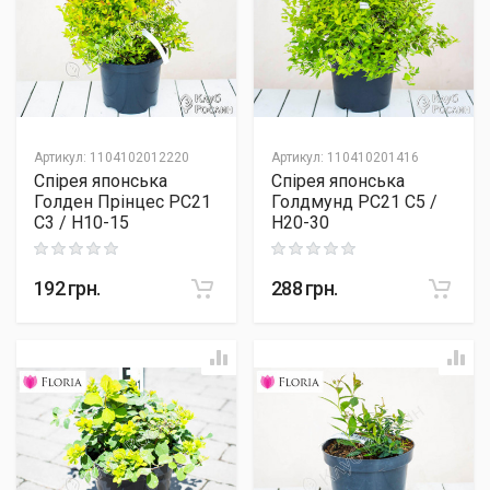
Артикул
:
1104102012220
Артикул
:
110410201416
Спірея японська
Спірея японська
Голден Прінцес PC21
Голдмунд PC21 C5 /
C3 / H10-15
H20-30
Rating: 0 out of 5
Rating: 0 out of 5
192
грн.
288
грн.