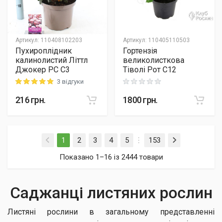
Артикул
:
110408102203
Артикул
:
110405110503
Пухироплідник
Гортензія
калинолистий Літтл
великолисткова
Джокер PC C3
Тіволі Рот C12
3 відгуки
Rating: 5 out of 5
Rating: 0 out of 5
216
грн.
1800
грн.
(current)
1
2
3
4
5
153
Показано 1–16 із 2444 товари
Саджанці листяних рослин
Листяні рослини в загальному представленні