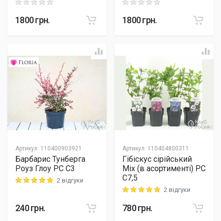
Rating: 0 out of 5
Rating: 0 out of 5
1800
грн.
1800
грн.
Артикул
:
110400903921
Артикул
:
110404800311
Барбарис Тунберга
Гібіскус сірійський
Роуз Глоу PC C3
Mix (в асортименті) PC
C7,5
2 відгуки
Rating: 5 out of 5
2 відгуки
Rating: 5 out of 5
240
грн.
780
грн.