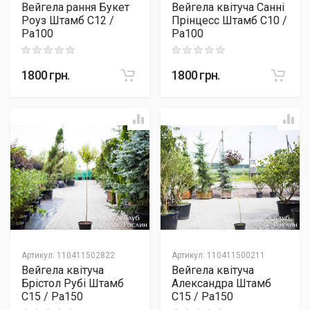
Вейгела рання Букет
Вейгела квітуча Санні
Роуз Штамб C12 /
Прінцесс Штамб C10 /
Pa100
Pa100
Rating: 0 out of 5
Rating: 0 out of 5
1800
грн.
1800
грн.
Артикул
:
110411502822
Артикул
:
110411500211
Вейгела квітуча
Вейгела квітуча
Брістол Рубі Штамб
Александра Штамб
C15 / Pa150
C15 / Pa150