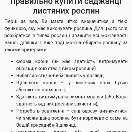
правильно купити саджанці
листяних рослин
Перш за все, Ви маєте чітко визначитися з тією
функцією, яку має виконувати рослина. Для цього слід
розібратися в типах рослин і зважити всі можливості
Вашої ділянки. І вже тоді можна обирати рослину за
такими критеріями:
Форма крони (чи має здатність витримувати
обрізки, якою стає з віком рослини);
Вибагливість/невибагливість у догляді;
Щільність крони – у листяних вона буває
абсолютно відмінною;
Здатність витримувати зимові морози (або Ваша
здатність від них рослину захистити);
Потреба в освітленні – слід одразу визначитися,
чи зможе дана рослина бути королевою саме на
Вашій присадибній ділянці;