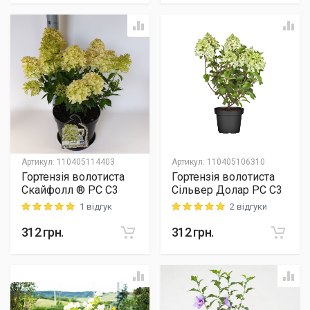
Артикул
:
110405114403
Артикул
:
110405106310
Гортензія волотиста
Гортензія волотиста
Скайфолл ® PC C3
Сільвер Долар PC C3
1 відгук
2 відгуки
Rating: 5 out of 5
Rating: 5 out of 5
312
грн.
312
грн.