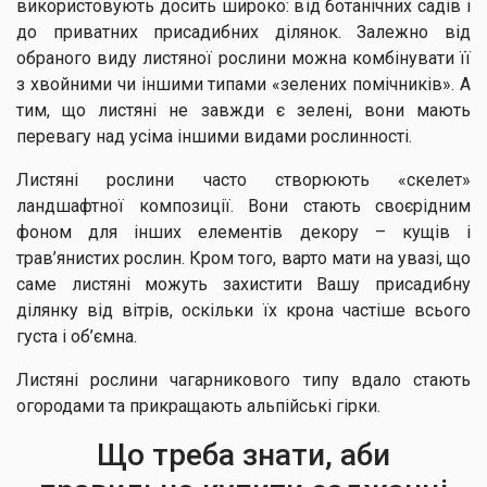
використовують досить широко: від ботанічних садів і
до приватних присадибних ділянок. Залежно від
обраного виду листяної рослини можна комбінувати її
з хвойними чи іншими типами «зелених помічників». А
тим, що листяні не завжди є зелені, вони мають
перевагу над усіма іншими видами рослинності.
Листяні рослини часто створюють «скелет»
ландшафтної композиції. Вони стають своєрідним
фоном для інших елементів декору – кущів і
трав’янистих рослин. Кром того, варто мати на увазі, що
саме листяні можуть захистити Вашу присадибну
ділянку від вітрів, оскільки їх крона частіше всього
густа і об’ємна.
Листяні рослини чагарникового типу вдало стають
огородами та прикращають альпійські гірки.
Що треба знати, аби