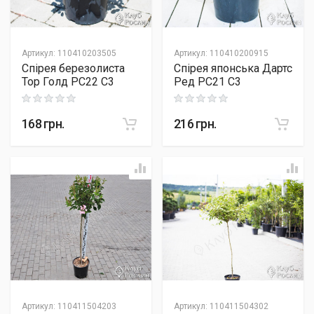
Артикул
:
110410203505
Артикул
:
110410200915
Спірея березолиста
Спірея японська Дартс
Тор Голд PC22 C3
Ред PC21 C3
Rating: 0 out of 5
Rating: 0 out of 5
168
грн.
216
грн.
Артикул
:
110411504203
Артикул
:
110411504302