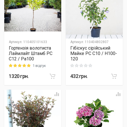
Артикул
:
110405101633
Артикул
:
110404802807
Гортензія волотиста
Гібіскус сірійський
Лаймлайт Штамб PC
Майке PC C10 / H100-
C12 / Pa100
120
1 відгук
Rating: 5 out of 5
Rating: 0 out of 5
1320
грн.
432
грн.