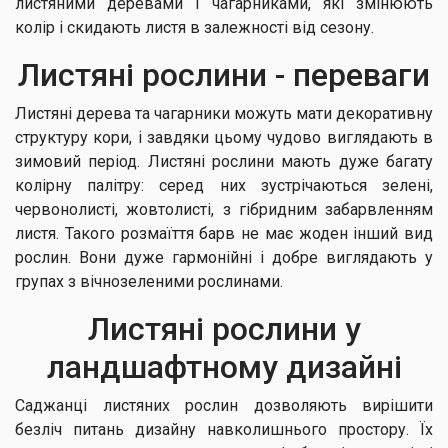
листяними деревами і чагарниками, які змінюють
колір і скидають листя в залежності від сезону.
Листяні рослини - переваги
Листяні дерева та чагарники можуть мати декоративну
структуру кори, і завдяки цьому чудово виглядають в
зимовий період. Листяні рослини мають дуже багату
колірну палітру: серед них зустрічаються зелені,
червонолисті, жовтолисті, з гібридним забарвленням
листя. Такого розмаїття барв не має жоден інший вид
рослин. Вони дуже гармонійні і добре виглядають у
групах з вічнозеленими рослинами.
Листяні рослини у
ландшафтному дизайні
Саджанці листяних рослин дозволяють вирішити
безліч питань дизайну навколишнього простору. Їх