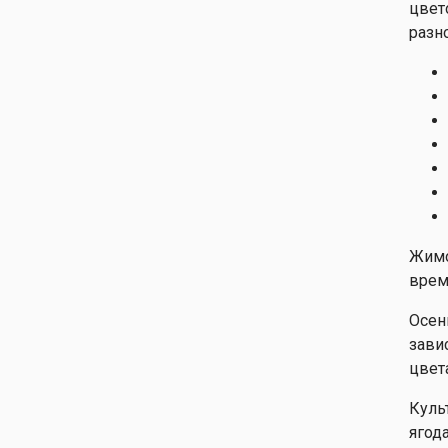
цвет
разн
Жимо
врем
Осен
зави
цвета
Куль
ягод