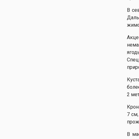
В се
Даль
жимо
Акце
нема
ягод
Спец
прир
Куст
боле
2 ме
Крон
7 см
прож
В ма