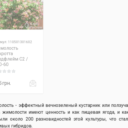
икул
:
110501301602
молость
кротта
лдфлейм C2 /
0-60
ng: 0 out of 5
5
грн.
лость - эффектный вечнозеленый кустарник или ползучая
а жимолости имеют ценность и как пищевая ягода, и как
ыли около 200 разновидностей этой культуры, что ста
ивых гибридов.