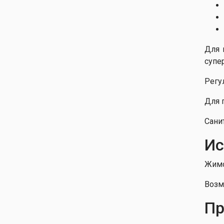
Для 
супе
Регу
Для 
Сани
Ис
Жимо
Возм
Пр