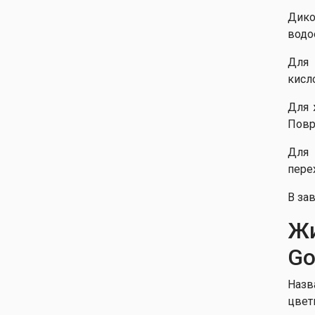
Дико
водо
Для 
кисл
Для 
Повр
Для 
пере
В за
Жи
Go
Назв
цвет