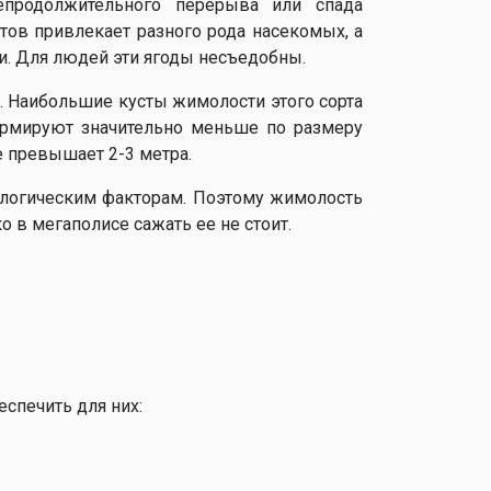
епродолжительного перерыва или спада
етов привлекает разного рода насекомых, а
и. Для людей эти ягоды несъедобны.
ы. Наибольшие кусты жимолости этого сорта
ормируют значительно меньше по размеру
е превышает 2-3 метра.
кологическим факторам. Поэтому жимолость
о в мегаполисе сажать ее не стоит.
спечить для них: