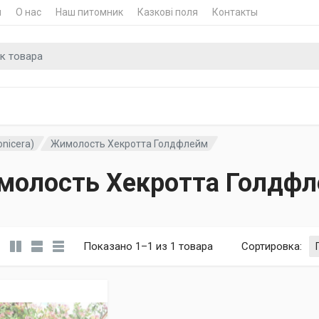
и
О нас
Наш питомник
Казкові поля
Контакты
для
nicera)
Жимолость Хекротта Голдфлейм
олость Хекротта Голдф
Показано 1–1 из 1 товара
Сортировка
: