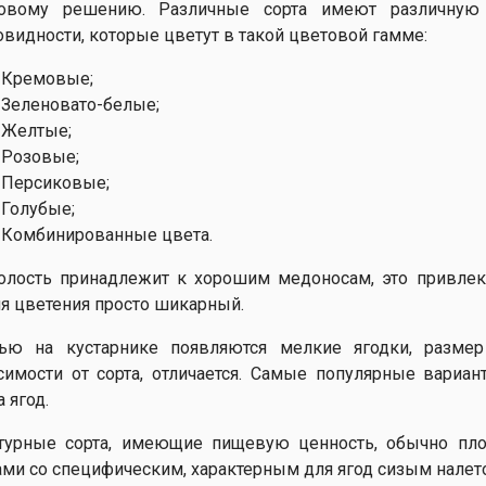
овому решению. Различные сорта имеют различную 
овидности, которые цветут в такой цветовой гамме:
Кремовые;
Зеленовато-белые;
Желтые;
Розовые;
Персиковые;
Голубые;
Комбинированные цвета.
лость принадлежит к хорошим медоносам, это привлека
я цветения просто шикарный.
ью на кустарнике появляются мелкие ягодки, разме
симости от сорта, отличается. Самые популярные вариан
 ягод.
турные сорта, имеющие пищевую ценность, обычно пл
ами со специфическим, характерным для ягод сизым налет