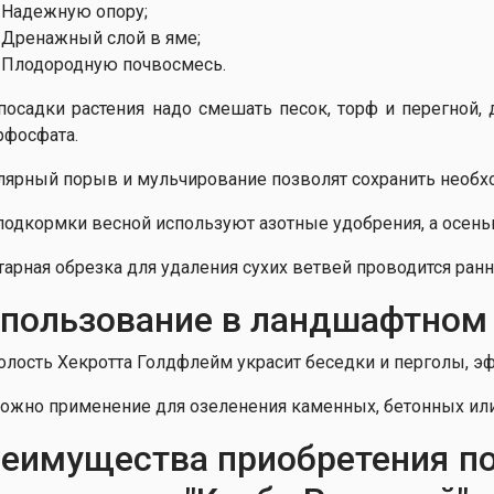
Надежную опору;
Дренажный слой в яме;
Плодородную почвосмесь.
посадки растения надо смешать песок, торф и перегной, 
рфосфата.
лярный порыв и мульчирование позволят сохранить необ
подкормки весной используют азотные удобрения, а осень
тарная обрезка для удаления сухих ветвей проводится ранн
пользование в ландшафтном
лость Хекротта Голдфлейм украсит беседки и перголы, эф
ожно применение для озеленения каменных, бетонных или
еимущества приобретения п