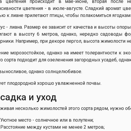
а цветения происходит в мае-июне, вторая после н
нсивности цветения - в июле-августе. Сладкий аромат цв
ью к лиане прилетают птицы, чтобы полакомиться ягодкам
тус - лиана. Размер ее зависит от качества и высоты опор
игают в высоту 6 метров, однако, нередко садоводы ф
арники. Например, при декоре пергол, высота жимолости н
ение морозостойкое, однако на имеет толерантности к э
го сорта подходит для озеленения загородных усадеб, однак
выносливое, однако солнцелюбивое.
ует плодородной хорошо увлажненной почвы.
садка и уход
живая несколько жимолостей этого сорта рядом, нужно обе
Уютное место - солнечное или в полутени;
Расстояние между кустами не менее 2 метров;