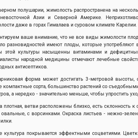
верном полушарии, жимолость распространена на нескольк
невосточной Азии и Северной Америке. Неприхотливо
лости даже в горах Гималаев и суровом климате Карелии.
нтируем ваше внимание, что не все виды жимолости плод
ло разновидностей имеют плоды, которые употребляют 
ы этой культуры насыщенны витаминами и дефицитны
иалисты народной медицины отмечают лечебные свойств
одных антисептиков.
арниковая форма может достигать 3-метровой высоты,
е компактные сорта, большинство растений со съедобным
тров, а нередко - значительно меньше, чтобы упростить ухо
а плотная, ветви расположены близко, есть склонность к
, овальные, с ворсинками. Окраска листьев - нежно-зелен
илки.
е культура покрывается эффектными соцветиями. Цветки