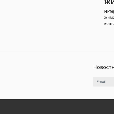
жи
Инте
жимо
конт
Новостн
Email адрес