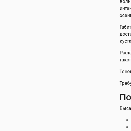
волн
инте
осен
Габи
дост
куст
Раст
тако
Тене
Треб
По
Выса