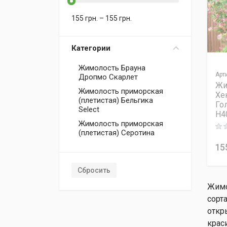
155
грн.
–
155
грн.
Категории
Жимолость Брауна
Арт
Дропмо Скарлет
Жи
Жимолость приморская
Хе
(плетистая) Бельгика
Го
Select
H4
Жимолость приморская
Rati
(плетистая) Серотина
15
Сбросить
Жимо
сорт
откр
крас