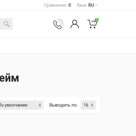
Сравнение
:
0
Язык
:
RU
0
лейм
Выводить по
: