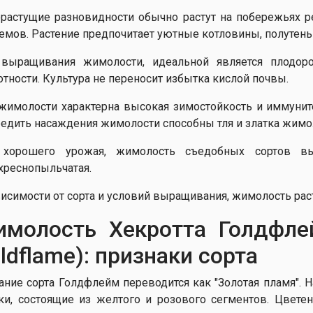
растущие разновидности обычно растут на побережьях ре
емов. Растение предпочитает уютные котловины, полутень 
выращивания жимолости, идеальной является плодор
отности. Культура не переносит избытка кислой почвы.
жимолости характерна высокая зимостойкость и иммунит
едить насаждения жимолости способны тля и златка жимоло
хорошего урожая, жимолость съедобных сортов вы
хреснопыльчатая.
висимости от сорта и условий выращивания, жимолость раст
молость Хекротта Голдфлейм
ldflame): признаки сорта
ание сорта Голдфлейм переводится как "Золотая пламя". 
ки, состоящие из желтого и розового сегментов. Цвете