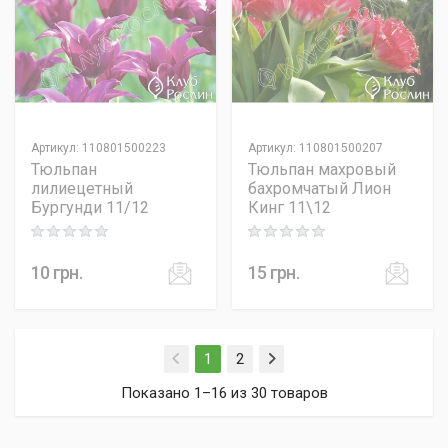
Артикул
:
110801500223
Артикул
:
110801500207
Тюльпан
Тюльпан махровый
лилиецетный
бахромчатый Лион
Бургунди 11/12
Кинг 11\12
Rating: 0 out of 5
Rating: 0 out of 5
10
грн.
15
грн.
(current)
1
2
Показано 1–16 из 30 товаров