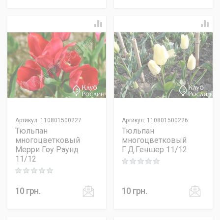
Артикул
:
110801500227
Артикул
:
110801500226
Тюльпан
Тюльпан
многоцветковый
многоцветковый
Мерри Гоу Раунд
Г.Д.Геншер 11/12
11/12
Rating: 0 out of 5
Rating: 0 out of 5
10
грн.
10
грн.