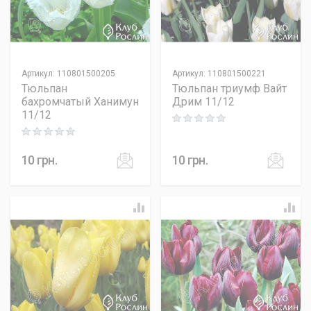
Артикул
:
110801500205
Артикул
:
110801500221
Тюльпан
Тюльпан триумф Вайт
бахромчатый Ханимун
Дрим 11/12
11/12
Rating: 0 out of 5
Rating: 0 out of 5
10
грн.
10
грн.