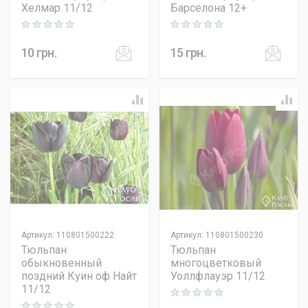
Хелмар 11/12
Барселона 12+
Rating: 0 out of 5
Rating: 0 out of 5
10
грн.
15
грн.
Артикул
:
110801500222
Артикул
:
110801500230
Тюльпан
Тюльпан
обыкновенный
многоцветковый
поздний Куин оф Найт
Уоллфлауэр 11/12
11/12
Rating: 0 out of 5
Rating: 0 out of 5