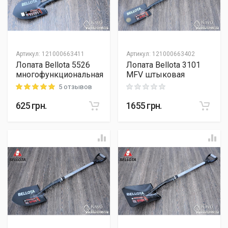
Артикул
:
121000663411
Артикул
:
121000663402
Лопата Bellota 5526
Лопата Bellota 3101
многофункциональная
MFV штыковая
5 отзывов
Rating: 5 out of 5
Rating: 0 out of 5
625
грн.
1655
грн.