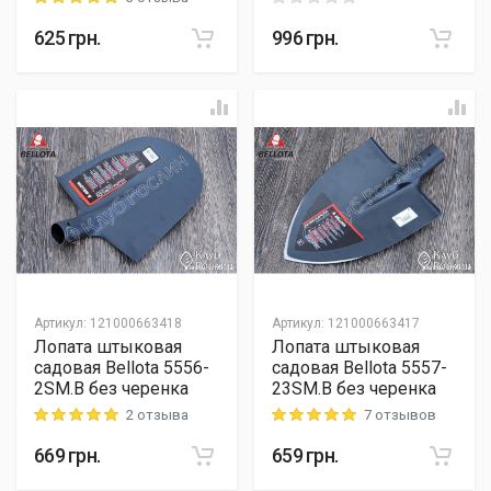
625
грн.
996
грн.
Артикул
:
121000663418
Артикул
:
121000663417
Лопата штыковая
Лопата штыковая
садовая Bellota 5556-
садовая Bellota 5557-
2SM.B без черенка
23SM.B без черенка
2 отзыва
7 отзывов
Rating: 5 out of 5
Rating: 5 out of 5
669
грн.
659
грн.