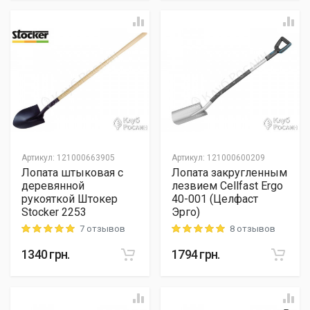
Артикул
:
121000663905
Артикул
:
121000600209
Лопата штыковая с
Лопата закругленным
деревянной
лезвием Cellfast Ergo
рукояткой Штокер
40-001 (Целфаст
Stocker 2253
Эрго)
7 отзывов
8 отзывов
Rating: 5 out of 5
Rating: 5 out of 5
1340
грн.
1794
грн.