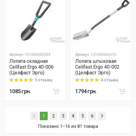
Артикул
:
121000600203
Артикул
:
121000600210
Лопата складная
Лопата штыковая
Cellfast Ergo 40-006
Cellfast Ergo 40-002
(Целфаст Эрго)
(Целфаст Эрго)
3 отзыва
4 отзыва
Rating: 5 out of 5
Rating: 5 out of 5
1085
грн.
1794
грн.
(current)
1
2
3
4
5
6
Показано 1–16 из 81 товара