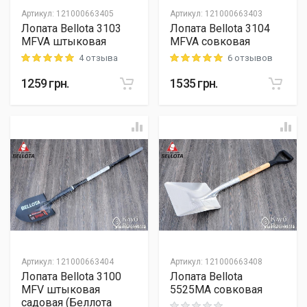
Артикул
:
121000663405
Артикул
:
121000663403
Лопата Bellota 3103
Лопата Bellota 3104
MFVA штыковая
MFVA совковая
4 отзыва
6 отзывов
Rating: 5 out of 5
Rating: 5 out of 5
1259
грн.
1535
грн.
Артикул
:
121000663404
Артикул
:
121000663408
Лопата Bellota 3100
Лопата Bellota
MFV штыковая
5525MA совковая
садовая (Беллота