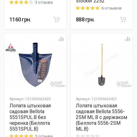
Stocker 2252
3 отзыва
Rating: 4 out of 5
6 отзывов
Rating: 5 out of 5
1160
грн.
888
грн.
Артикул
:
121000663420
Артикул
:
121000663421
Лопата штыковая
Лопата штыковая
садовая Bellota
садовая Bellota 5556-
5551SPUL.B без
2SM ML.B с держаком
черенка (Беллота
(Беллота 5556-2SM
5551SPUL.B)
ML.B)
3 отзыва
Rating: 5 out of 5
Rating: 0 out of 5