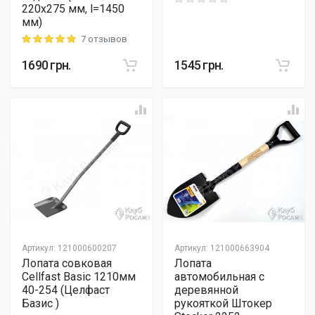
Rating: 0 out of 5
220х275 мм, l=1450
мм)
7 отзывов
Rating: 5 out of 5
1690
грн.
1545
грн.
Артикул
:
121000600207
Артикул
:
121000663904
Лопата совковая
Лопата
Cellfast Basic 1210мм
автомобильная с
40-254 (Целфаст
деревянной
Базис )
рукояткой Штокер