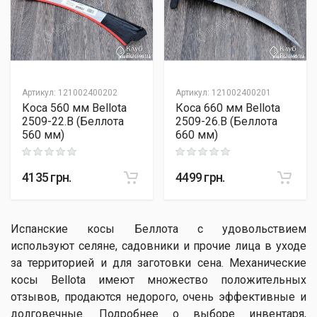
Артикул
:
121002400202
Артикул
:
121002400201
Коса 560 мм Bellota
Коса 660 мм Bellota
2509-22.B (Беллота
2509-26.B (Беллота
560 мм)
660 мм)
Rating: 0 out of 5
Rating: 0 out of 5
4135
грн.
4499
грн.
Испанские косы Беллота с удовольствием
используют селяне, садовники и прочие лица в уходе
за территорией и для заготовки сена. Механические
косы Bellota имеют множество положительных
отзывов, продаются недорого, очень эффективные и
долговечные. Подробнее о выборе инвентаря,