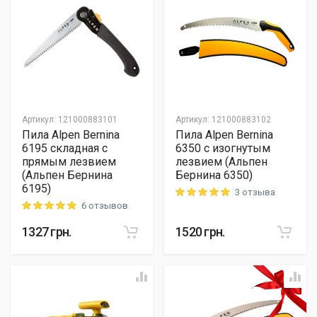
Артикул
:
121000883101
Артикул
:
121000883102
Пила Alpen Bernina
Пила Alpen Bernina
6195 складная с
6350 с изогнутым
прямым лезвием
лезвием (Альпен
(Альпен Бернина
Бернина 6350)
6195)
3 отзыва
Rating: 5 out of 5
6 отзывов
Rating: 5 out of 5
1327
грн.
1520
грн.