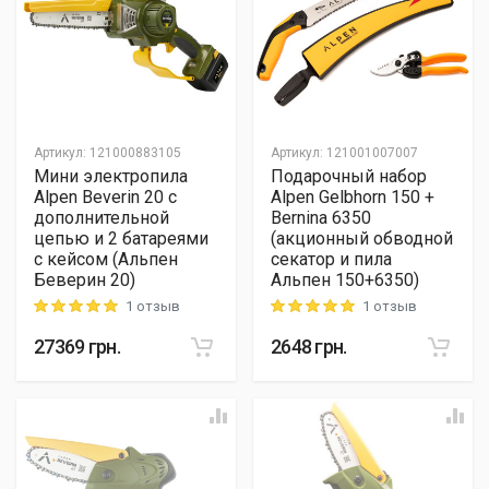
Артикул
:
121000883105
Артикул
:
121001007007
Мини электропила
Подарочный набор
Alpen Beverin 20 с
Alpen Gelbhorn 150 +
дополнительной
Bernina 6350
цепью и 2 батареями
(акционный обводной
с кейсом (Альпен
секатор и пила
Беверин 20)
Альпен 150+6350)
1 отзыв
1 отзыв
Rating: 5 out of 5
Rating: 5 out of 5
27369
грн.
2648
грн.