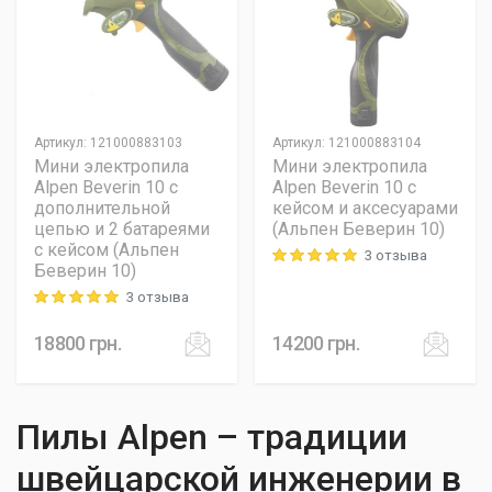
Артикул
:
121000883103
Артикул
:
121000883104
Мини электропила
Мини электропила
Alpen Beverin 10 с
Alpen Beverin 10 с
дополнительной
кейсом и аксесуарами
цепью и 2 батареями
(Альпен Беверин 10)
с кейсом (Альпен
3 отзыва
Rating: 5 out of 5
Беверин 10)
3 отзыва
Rating: 5 out of 5
18800
грн.
14200
грн.
Пилы Alpen – традиции
швейцарской инженерии в