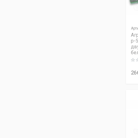
Арт
Аг
p-5
дв
бе
Rati
26