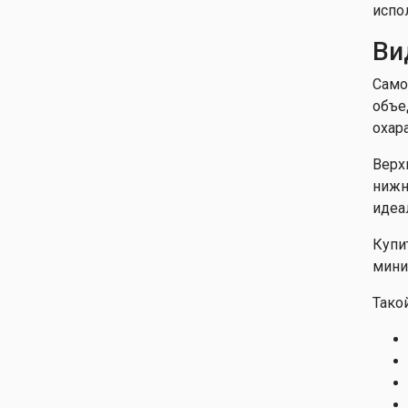
испо
Ви
Само
объе
охар
Верх
нижн
идеа
Купи
мини
Тако