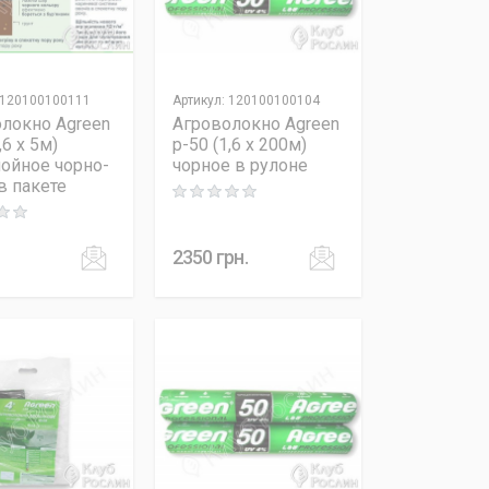
120100100111
Артикул
:
120100100104
локно Agreen
Агроволокно Agreen
,6 x 5м)
p-50 (1,6 x 200м)
ойное чорно-
чорное в рулоне
в пакете
Rating: 0 out of 5
 out of 5
2350
грн.