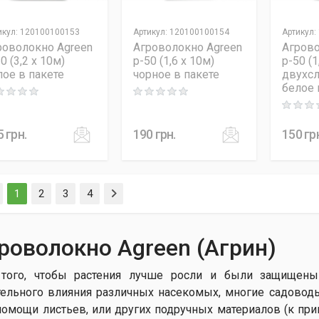
икул
:
120100100153
Артикул
:
120100100154
Артикул
:
роволокно Agreen
Агроволокно Agreen
Агрово
0 (3,2 x 10м)
p-50 (1,6 x 10м)
p-50 (1
лое в пакете
чорное в пакете
двухсл
белое 
ng: 0 out of 5
Rating: 0 out of 5
Rating: 0
5
грн.
190
грн.
150
гр
(current)
1
2
3
4
роволокно Agreen (Агрин)
того, чтобы растения лучше росли и были защищены
тельного влияния различных насекомых, многие садово
помощи листьев, или других подручных материалов (к прим