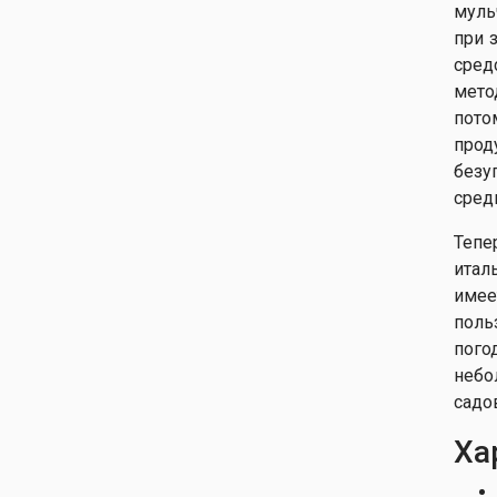
муль
при 
сред
мето
пото
прод
безу
сред
Тепе
итал
име
поль
пого
небо
садо
Ха