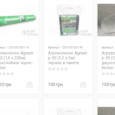
икул
:
120100100114
Артикул
:
120100100149
Артикул
:
роволокно Agreen
Агроволокно Agreen
Агрово
0 (1,6 x 200м)
p-50 (3,2 x 5м)
p-50 (3
ухслойное чорно-
чорное в пакете
двухсл
лое
белое 
Rating: 0 out of 5
ng: 0 out of 5
Rating: 0
10
грн.
150
грн.
150
гр