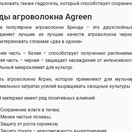
льзовать также гидрогель, который способствует сохранен
ды агроволокна Agreen
е популярное агроволокно бренда – это двухслойны
диняет лучшие из лучших качеств агроволокна черн
актеризовать словами «два в одном».
няя часть – белая – способствует получению растениям
яя часть – черная – защищает насаждения от интенсивног
льный микроклимат для культур.
ть агроволокно Агрин, которое применяют для мульчи
мальных затратах усилий выращивать овощные культуры.
й материал имеет ряд позитивных влияний:
Сохранение влаги в почве;
Менее частые поливы;
Защиту от роста сорняков;
Защиту грунта – невозможность выветривания;