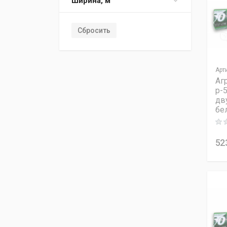
Ширина, м
Сбросить
Арт
Аг
p-5
дв
бе
Rati
52