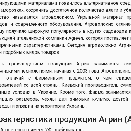
чирующими материалами появилось альтернативное средс
заморозках, сохранить достаточное количество влаги и у
ство называется агроволокном. Укрывной материал 
дов и современного оборудования. Агроволокно отлич
му получило широкую популярность в кругах садоводов и
укцией итальянской компании Agreen, которая поставляет
пречными характеристиками. Сегодня агроволокно Агри
и подобных видов товаров.
рь производством продукции Агрин занимается кие
ьянскими технологиями, начиная с 2003 года. Агроволокно
ет отличий с фирменным продуктом, о чем свиде
зователей со всей страны. Киевский производитель суме
дные условия в Украине. Кроме того, фирма занимаетс
льших размеров, чехлы для зимовки культур, другой 
воды и аграрии на территории Украины.
рактеристики продукции Агрин (A
Агроволокно имеет УФ-стабилизатор;