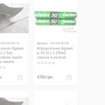
120100100115
Артикул
:
120100100108
локно Agreen
Агроволокно Agreen
,2 x 5м)
p-50 (3,2 x 200м)
ойное чорно-
чорное в рулоне
в пакете
Rating: 0 out of 5
 out of 5
н.
4700
грн.