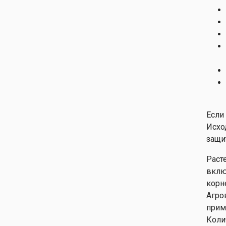
Если
Исхо
защи
Раст
вклю
корн
Агро
прим
Коли