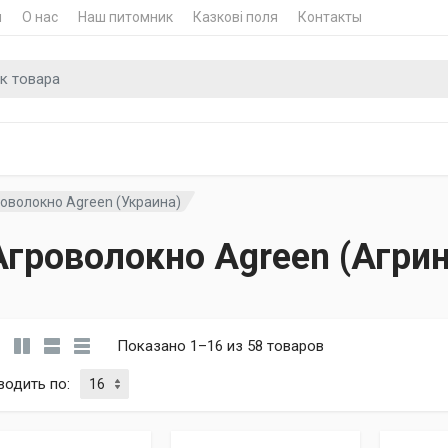
и
О нас
Наш питомник
Казкові поля
Контакты
для
оволокно Agreen (Украина)
Агроволокно Аgreen (Агрин
Показано 1–16 из 58 товаров
водить по
: