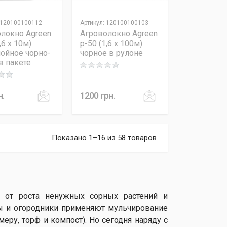
120100100112
Артикул
:
120100100103
локно Agreen
Агроволокно Agreen
,6 x 10м)
p-50 (1,6 x 100м)
ойное чорно-
чорное в рулоне
в пакете
Rating: 0 out of 5
 out of 5
н.
1200
грн.
Показано 1–16 из 58 товаров
 от роста ненужных сорных растений и
ды и огородники применяют мульчирование
еру, торф и компост). Но сегодня наряду с