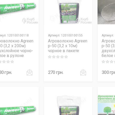
икул
:
120100100118
Артикул
:
120100100155
Артикул
:
роволокно Agreen
Агроволокно Agreen
Агрово
0 (3,2 x 200м)
p-50 (3,2 x 10м)
p-50 (3
ухслойное чорно-
чорное в пакете
двухсл
лое в рулоне
белое 
Rating: 0 out of 5
ng: 0 out of 5
Rating: 0
30
грн.
270
грн.
300
гр