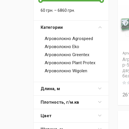
60
грн.
–
6860
грн.
Категории
Агроволокно Agrospeed
Агроволокно Eko
Арт
Агроволокно Greentex
Аг
Агроволокно Plant Protex
p-5
дв
Агроволокно Wigolen
бе
Rati
Длина, м
26
Плотность, г/м.кв
Цвет