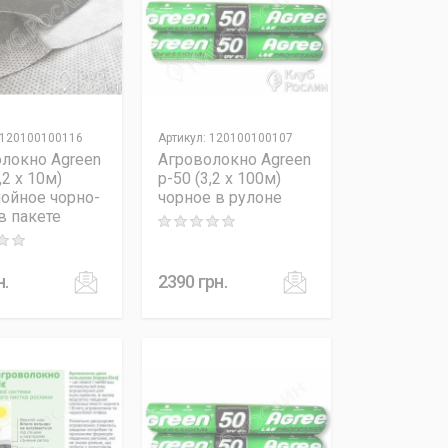
120100100116
Артикул
:
120100100107
локно Agreen
Агроволокно Agreen
,2 x 10м)
p-50 (3,2 x 100м)
ойное чорно-
чорное в рулоне
в пакете
Rating: 0 out of 5
 out of 5
н.
2390
грн.