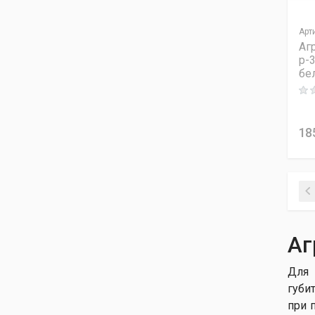
Арт
Аг
p-3
бе
Rati
18
Аг
Для 
губи
при 