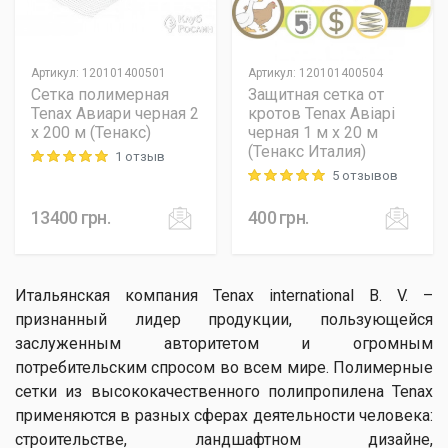
Артикул
:
120101400501
Артикул
:
120101400504
Сетка полимерная
Защитная сетка от
Tenax Авиари черная 2
кротов Tenax Авіарі
х 200 м (Тенакс)
черная 1 м х 20 м
(Тенакс Италия)
1 отзыв
Rating: 5 out of 5
5 отзывов
Rating: 5 out of 5
13400
грн.
400
грн.
Итальянская компания Tenax international B. V. –
признанный лидер продукции, пользующейся
заслуженным авторитетом и огромным
потребительским спросом во всем мире. Полимерные
сетки из высококачественного полипропилена Tenax
применяются в разных сферах деятельности человека:
строительстве, ландшафтном дизайне,