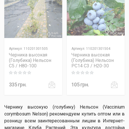
Артикул
:
110201301505
Артикул
:
110201301504
Черника высокая
Черника высокая
(Голубика) Нельсон
(Голубика) Нельсон
C5 / H80-100
PC14 C3 / H20-30
Rating: 0 out of 5
Rating: 0 out of 5
335
грн.
105
грн.
Чернику высокую (голубику) Нельсон (Vaccinium
corymbosum Nelson) рекомендуем купить оптом или в
розницу всем заинтересованным лицам в Интернет-
магазине Клуба Растений. Эта культура достойна