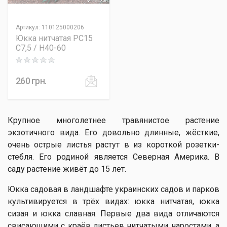
Артикул
:
110125000206
Юкка нитчатая PC15
C7,5 / H40-60
Rating: 0 out of 5
260
грн.
Крупное многолетнее травянистое растение
экзотичного вида. Его довольно длинные, жёсткие,
очень острые листья растут в из короткой розетки-
стебля. Его родиной является Северная Америка. В
саду растение живёт до 15 лет.
Юкка садовая в ландшафте украинских садов и парков
культивируется в трёх видах: юкка нитчатая, юкка
сизая и юкка славная. Первые два вида отличаются
свисающими с краёв листьев нитчатыми наростами, а