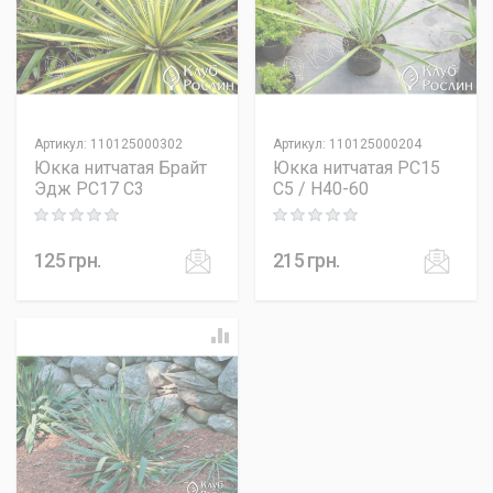
Артикул
:
110125000302
Артикул
:
110125000204
Юкка нитчатая Брайт
Юкка нитчатая PC15
Эдж PC17 C3
C5 / H40-60
Rating: 0 out of 5
Rating: 0 out of 5
125
грн.
215
грн.