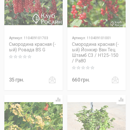
Артикул
:
110409101703
Артикул
:
110409101001
Смородина красная (-
Смородина красная (-
ый) Ровада BS G
ый) Йонкир Ван Тец
Штамб C3 / H125-150
Rating: 0 out of 5
/ Pa80
Rating: 0 out of 5
35
грн.
660
грн.