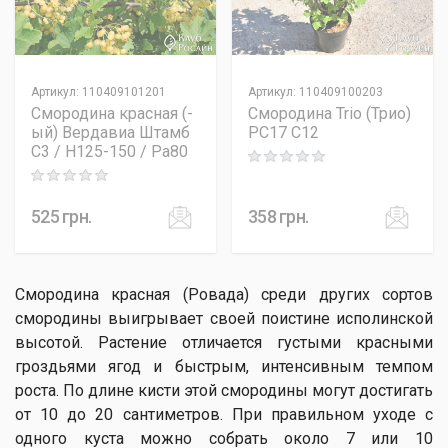
Артикул
:
110409101201
Артикул
:
110409100203
Смородина красная (-
Смородина Trio (Трио)
ый) Вердавиа Штамб
PC17 C12
C3 / H125-150 / Pa80
Rating: 0 out of 5
Rating: 0 out of 5
525
грн.
358
грн.
Смородина красная (Ровада) среди других сортов
смородины выигрывает своей поистине исполинской
высотой. Растение отличается густыми красными
гроздьями ягод и быстрым, интенсивным темпом
роста. По длине кисти этой смородины могут достигать
от 10 до 20 сантиметров. При правильном уходе с
одного куста можно собрать около 7 или 10