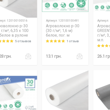
икул
:
120100100516
Артикул
:
120100100491
Артикул
:
роволокно p-30
Агроволокно p-30
Агров
 г/м², 6,35 x 100
(30 г/м², 1,6 м)
GREENT
 белое в рулоне
белое, пог. м
г/м², 3
м.п.
5 отзывов
1 отзыв
ng: 5 out of 5
Rating: 5 out of 5
Rating: 5
28
грн.
13.1
грн.
26.1
гр