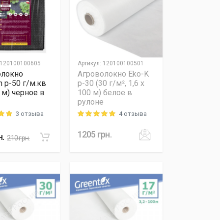
120100100605
Артикул
:
120100100501
олокно
Агроволокно Eko-K
n p-50 г/м.кв
p-30 (30 г/м², 1,6 x
5 м) черное в
100 м) белое в
рулоне
3 отзыва
4 отзыва
 out of 5
Rating: 5 out of 5
1205
грн.
н.
210
грн.