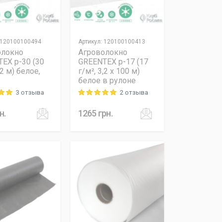
120100100494
Артикул
:
120100100413
олокно
Агроволокно
EX p-30 (30
GREENTEX p-17 (17
,2 м) белое,
г/м², 3,2 x 100 м)
белое в рулоне
3 отзыва
2 отзыва
 out of 5
Rating: 5 out of 5
н.
1265
грн.