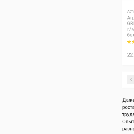
Арт
Аг
GR
г/м
бе
Rati
22
Даже
рост
труд
Опыт
разн