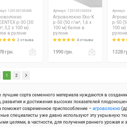
икул
:
120100100445
Артикул
:
120100100504
Артикул
:
роволокно
Агроволокно Eko-K
Агрово
EENTEX p-30 (30
p-50 (50 г/м², 1,6 x
p-50 (5
², 3,2 x 100 м)
100 м) белое в
100 м)
лое в рулоне
рулоне
рулон
2 отзыва
4 отзыва
ng: 5 out of 5
Rating: 5 out of 5
Rating: 5
78
грн.
1990
грн.
1328
г
(current)
1
2
 лучшие сорта семенного материала нуждаются в создани
а, развития и достижения высоких показателей плодоношен
а поможет современное приспособление –
агроволокно
(д
ные специалисты уже давно используют эту укрывную тка
ыми целями, в частности, для получения раннего урожая и 