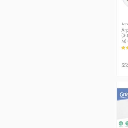
Арт
Аг
(30
м)
Rati
55