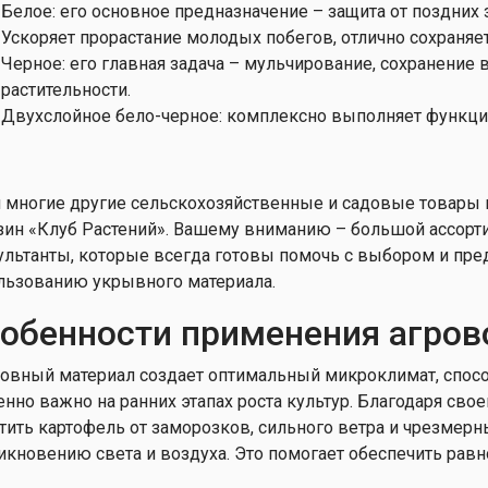
Белое: его основное предназначение – защита от поздних
Ускоряет прорастание молодых побегов, отлично сохраняет
Черное: его главная задача – мульчирование, сохранение 
растительности.
Двухслойное бело-черное: комплексно выполняет функци
и многие другие сельскохозяйственные и садовые товары 
зин «Клуб Растений». Вашему вниманию – большой ассорт
ультанты, которые всегда готовы помочь с выбором и пр
льзованию укрывного материала.
обенности применения агров
овный материал создает оптимальный микроклимат, способ
енно важно на ранних этапах роста культур. Благодаря сво
тить картофель от заморозков, сильного ветра и чрезмерны
икновению света и воздуха. Это помогает обеспечить равн