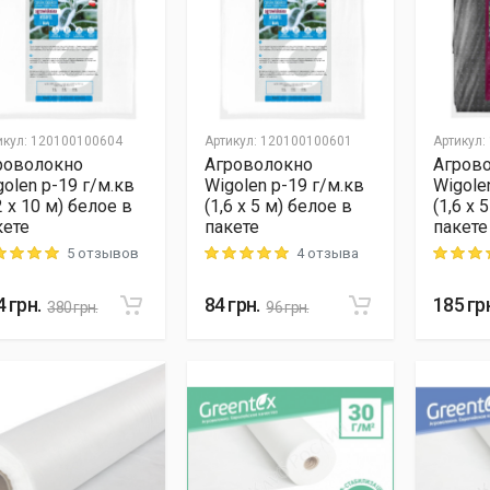
икул
:
120100100604
Артикул
:
120100100601
Артикул
:
роволокно
Агроволокно
Агров
golen p-19 г/м.кв
Wigolen p-19 г/м.кв
Wigole
2 x 10 м) белое в
(1,6 x 5 м) белое в
(1,6 x 
кете
пакете
пакете
5 отзывов
4 отзыва
ng: 5 out of 5
Rating: 5 out of 5
Rating: 5
4
грн.
84
грн.
185
гр
380
грн.
96
грн.