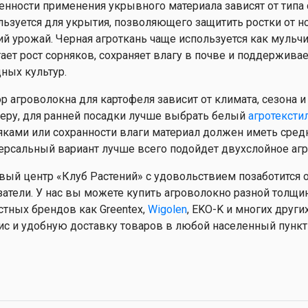
енности применения укрывного материала зависят от типа 
льзуется для укрытия, позволяющего защитить ростки от н
ий урожай. Черная агроткань чаще используется как муль
тает рост сорняков, сохраняет влагу в почве и поддержив
ных культур.
р агроволокна для картофеля зависит от климата, сезона 
еру, для ранней посадки лучше выбрать белый
агротексти
яками или сохранности влаги материал должен иметь средни
ерсальный вариант лучше всего подойдет двухслойное аг
вый центр «Клуб Растений» с удовольствием позаботится
затели. У нас вы можете купить агроволокно разной толщин
стных брендов как Greentex,
Wigolen
, EKO-K и многих друг
ис и удобную доставку товаров в любой населенный пункт