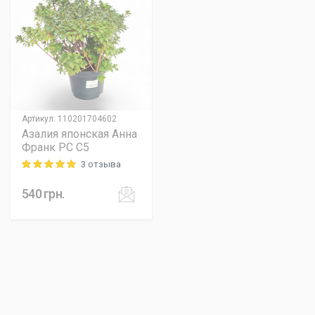
Артикул
:
110201704602
Азалия японская Анна
Франк PC C5
3 отзыва
Rating: 5 out of 5
540
грн.