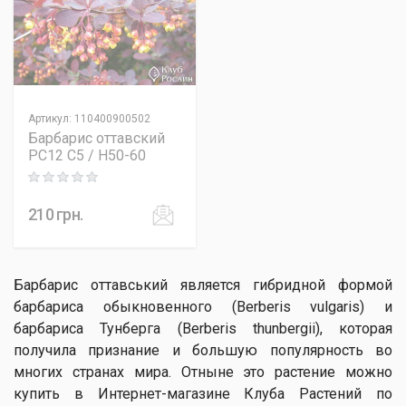
Артикул
:
110400900502
Барбарис оттавский
PC12 C5 / H50-60
Rating: 0 out of 5
210
грн.
Барбарис оттавський является гибридной формой
барбариса обыкновенного (Berberis vulgaris) и
барбариса Тунберга (Berberis thunbergii), которая
получила признание и большую популярность во
многих странах мира. Отныне это растение можно
купить в Интернет-магазине Клуба Растений по