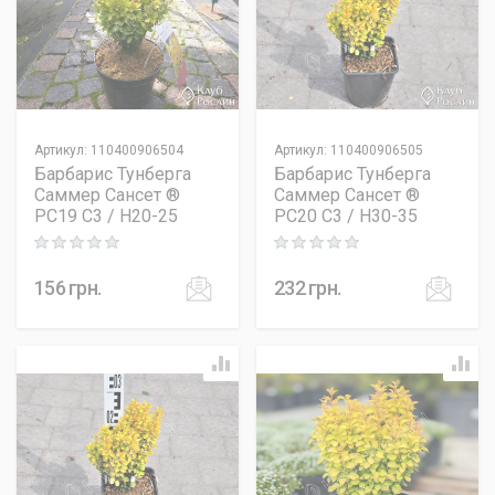
Артикул
:
110400906504
Артикул
:
110400906505
Барбарис Тунберга
Барбарис Тунберга
Саммер Сансет ®
Саммер Сансет ®
PC19 C3 / H20-25
PC20 C3 / H30-35
Rating: 0 out of 5
Rating: 0 out of 5
156
грн.
232
грн.