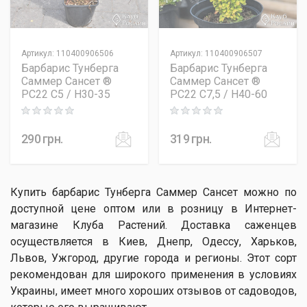
Артикул
:
110400906506
Артикул
:
110400906507
Барбарис Тунберга
Барбарис Тунберга
Саммер Сансет ®
Саммер Сансет ®
PC22 C5 / H30-35
PC22 C7,5 / H40-60
Rating: 0 out of 5
Rating: 0 out of 5
290
грн.
319
грн.
Купить барбарис Тунберга Саммер Сансет можно по
доступной цене оптом или в розницу в Интернет-
магазине Клуба Растений. Доставка саженцев
осуществляется в Киев, Днепр, Одессу, Харьков,
Львов, Ужгород, другие города и регионы. Этот сорт
рекомендован для широкого применения в условиях
Украины, имеет много хороших отзывов от садоводов,