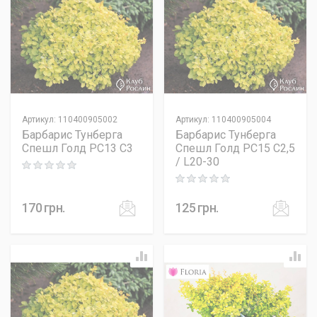
Артикул
:
110400905002
Артикул
:
110400905004
Барбарис Тунберга
Барбарис Тунберга
Спешл Голд PC13 C3
Спешл Голд PC15 C2,5
/ L20-30
Rating: 0 out of 5
Rating: 0 out of 5
170
грн.
125
грн.