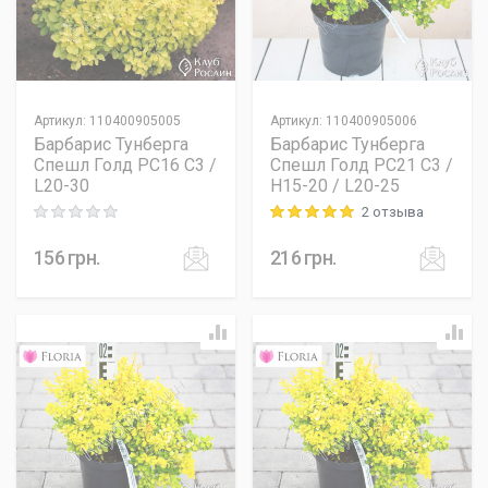
Артикул
:
110400905005
Артикул
:
110400905006
Барбарис Тунберга
Барбарис Тунберга
Спешл Голд PC16 C3 /
Спешл Голд PC21 C3 /
L20-30
H15-20 / L20-25
2 отзыва
Rating: 0 out of 5
Rating: 5 out of 5
156
грн.
216
грн.