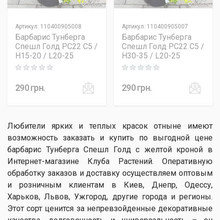
Артикул
:
110400905008
Артикул
:
110400905007
Барбарис Тунберга
Барбарис Тунберга
Спешл Голд PC22 C5 /
Спешл Голд PC22 C5 /
H15-20 / L20-25
H30-35 / L20-25
Rating: 0 out of 5
Rating: 0 out of 5
290
грн.
290
грн.
Любители ярких и теплых красок отныне имеют
возможность заказать и купить по выгодной цене
барбарис Тунберга Спешл Голд с желтой кроной в
Интернет-магазине Клуба Растений. Оперативную
обработку заказов и доставку осуществляем оптовым
и розничным клиентам в Киев, Днепр, Одессу,
Харьков, Львов, Ужгород, другие города и регионы.
Этот сорт ценится за непревзойденные декоративные