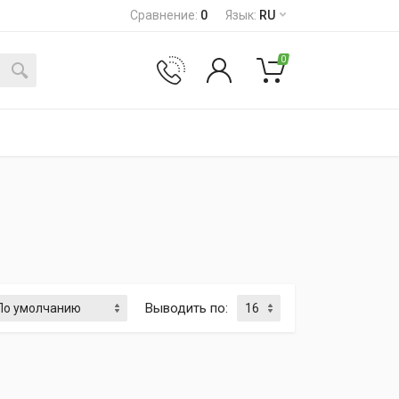
Сравнение
:
0
Язык
:
RU
0
Выводить по
: