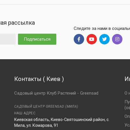
ая рассылка
Следите за нами в социаль
Подписаться
Контакты
(
Киев
)
И
Садовый центр Клуб Растений - Greensad
О 
Пу
САДОВЫЙ ЦЕНТР GREENSAD (МИЛА)
(о
НАШ АДРЕС
Оп
Киевская область, Киево-Святошинский район, с.
Ус
Мила, ул. Комарова, 91