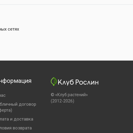
ных сетях
нформация
© «Клуб растений»
нас
(2012-2026)
бличный договор
ферта)
лата и доставка
ловия возврата