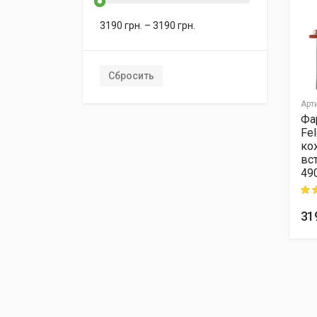
3190
грн.
–
3190
грн.
Сбросить
Арт
Фа
Fel
ко
вс
49
Rati
31