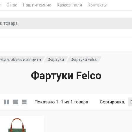
и
О нас
Наш питомник
Казкові поля
Контакты
для
жда, обувь и защита
Фартуки
Фартуки Felco
Фартуки Felco
Показано 1–1 из 1 товара
Сортировка
: