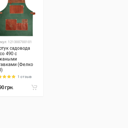
икул
:
121300700101
ртук садовода
co 490 с
жаными
тавками (Фелко
0)
1 отзыв
ng: 5 out of 5
90
грн.