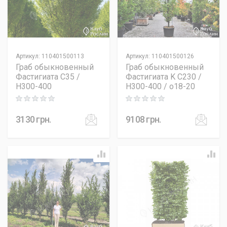
Артикул
:
110401500113
Артикул
:
110401500126
Граб обыкновенный
Граб обыкновенный
Фастигиата C35 /
Фастигиата K C230 /
H300-400
H300-400 / o18-20
Rating: 0 out of 5
Rating: 0 out of 5
3130
грн.
9108
грн.