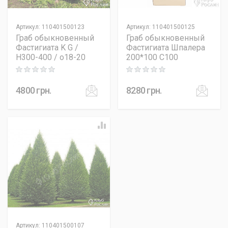
Артикул
:
110401500123
Артикул
:
110401500125
Граб обыкновенный
Граб обыкновенный
Фастигиата K G /
Фастигиата Шпалера
H300-400 / o18-20
200*100 C100
Rating: 0 out of 5
Rating: 0 out of 5
4800
грн.
8280
грн.
Артикул
:
110401500107