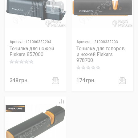
Артикул
:
121000332204
Артикул
:
121000332203
Точилка для ножей
Точилка для топоров
Fiskars 857000
и ножей Fiskars
978700
Rating: 0 out of 5
Rating: 0 out of 5
348
грн.
174
грн.