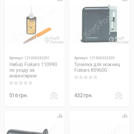
Артикул
:
121000332201
Артикул
:
121000332205
Набор Fiskars 110990
Точилка для ножниц
по уходу за
Fiskars 859600
инвентарем
Rating: 0 out of 5
Rating: 0 out of 5
516
грн.
432
грн.