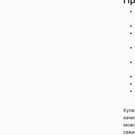
Купи
каче
можн
саже