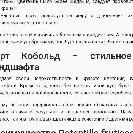
Чтобы цветение было более щедрым, следует проводи
кроны;
Растение плохо реагирует на жару и длительную за
систематического полива.
олетник очень устойчив к болезням и вредителям. А если
иальными удобрениями, оно будет развиваться быстро и и
орт Кобольд – стильное
ндшафта
одаря своей неприхотливости и красоте цветения, 
шафтов. Кроме того, даже без цветов такой куст буде
ья, благодаря своей ворсистости, создает эффект серебряно
ому не стоит сдерживать свой порыв высаживать раст
чите отличный результат и останетесь довольны. Лап
дках, так и в групповых цветниках в сочетании с другими р
еимущества Potentilla frutico