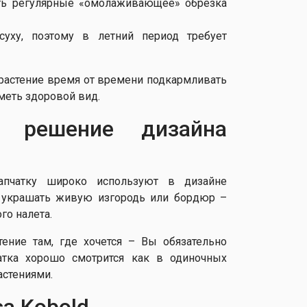
ть регулярные «омолаживающее» обрезка
суху, поэтому в летний период требует
 растение время от времени подкармливать
меть здоровой вид.
 решение дизайна
лапчатку широко используют в дизайне
т украшать живую изгородь или бордюр –
го налета.
ение там, где хочется – Вы обязательно
чатка хорошо смотрится как в одиночных
астениями.
sa Kobold