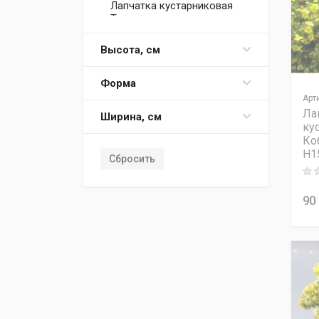
Лапчатка кустарниковая
Танжерин
Лапчатка кустарниковая
Высота, см
Хоплейс Оранж
Лапчатка трехзубчатый
Форма
Нуук
Арт
Ла
Ширина, см
ку
Ко
H1
Сбросить
Rati
90