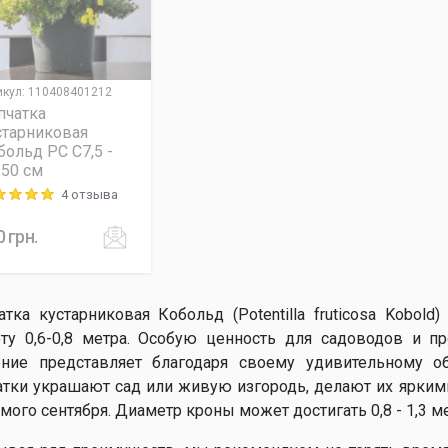
икул
:
110408401212
пчатка
старниковая
больд PC C7,5 -
-50 см
4 отзыва
ng: 5 out of 5
0
грн.
атка кустарниковая Кобольд (Potentilla fruticosa Kobol
ту 0,6-0,8 метра. Особую ценность для садоводов и 
ение представляет благодаря своему удивительному 
атки украшают сад или живую изгородь, делают их ярким
амого сентября. Диаметр кроны может достигать 0,8 - 1,3 ме