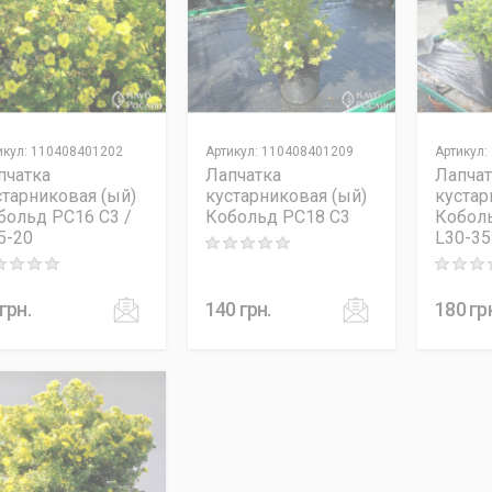
икул
:
110408401202
Артикул
:
110408401209
Артикул
:
пчатка
Лапчатка
Лапчат
старниковая (ый)
кустарниковая (ый)
кустар
больд PC16 C3 /
Кобольд PC18 C3
Коболь
5-20
L30-35
Rating: 0 out of 5
ng: 0 out of 5
Rating: 0
грн.
140
грн.
180
гр