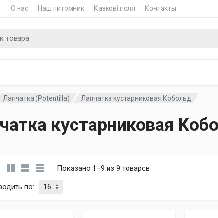
и
О нас
Наш питомник
Казкові поля
Контакты
для
Лапчатка (Potentilla)
Лапчатка кустарниковая Кобольд
чатка кустарниковая Коб
Показано 1–9 из 9 товаров
водить по
: