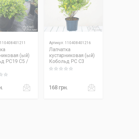
110408401211
Артикул
:
110408401216
ка
Лапчатка
никовая (ый)
кустарниковая (ый)
д PC19 C5 /
Кобольд PC C3
Rating: 0 out of 5
 out of 5
н.
168
грн.