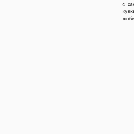
с са
куль
люби