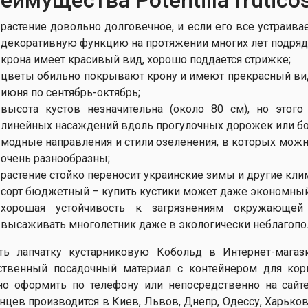
растение довольно долговечное, и если его все устраива
декоративную функцию на протяжении многих лет подряд
крона имеет красивый вид, хорошо поддается стрижке;
цветы обильно покрывают крону и имеют прекрасный вид
июня по сентябрь-октябрь;
высота кустов незначительна (около 80 см), но этог
линейных насаждений вдоль прогулочных дорожек или б
модные направления и стили озеленения, в которых можн
очень разнообразны;
растение стойко переносит украинские зимы и другие кли
сорт бюджетный – купить кустики может даже экономный
хорошая устойчивость к загрязнениям окружающе
высаживать многолетник даже в экологически неблагопо
ть лапчатку кустарниковую Кобольд в Интернет-магаз
ственный посадочный материал с контейнером для кор
о оформить по телефону или непосредственно на сайте
нцев производится в Киев, Львов, Днепр, Одессу, Харьков