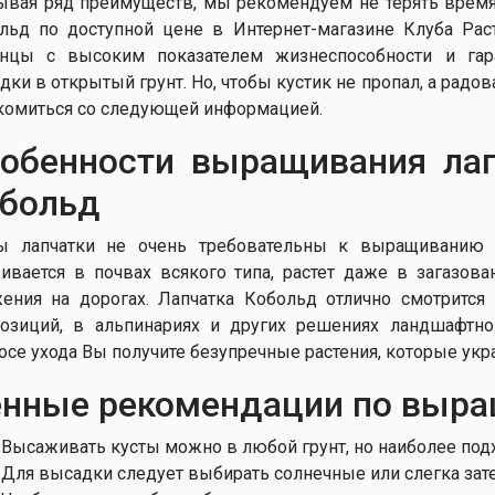
ывая ряд преимуществ, мы рекомендуем не терять время,
льд по доступной цене в Интернет-магазине Клуба Ра
нцы с высоким показателем жизнеспособности и гар
дки в открытый грунт. Но, чтобы кустик не пропал, а радо
комиться со следующей информацией.
обенности выращивания лап
больд
ы лапчатки не очень требовательны к выращиванию 
ивается в почвах всякого типа, растет даже в загазо
ения на дорогах. Лапчатка Кобольд отлично смотрится
озиций, в альпинариях и других решениях ландшафтно
осе ухода Вы получите безупречные растения, которые укр
нные рекомендации по выра
Высаживать кусты можно в любой грунт, но наиболее под
Для высадки следует выбирать солнечные или слегка зат