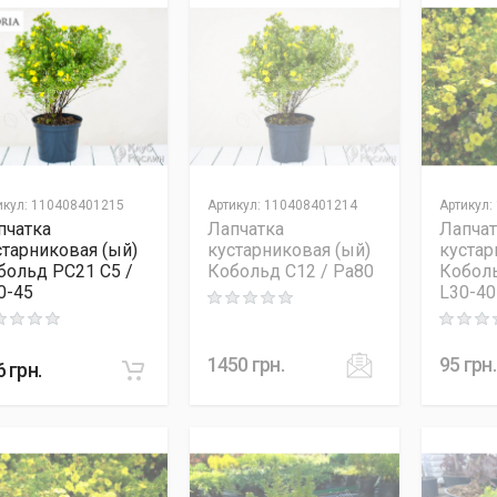
икул
:
110408401215
Артикул
:
110408401214
Артикул
:
пчатка
Лапчатка
Лапчат
старниковая (ый)
кустарниковая (ый)
кустар
больд PC21 C5 /
Кобольд C12 / Pa80
Коболь
0-45
L30-40
Rating: 0 out of 5
ng: 0 out of 5
Rating: 0
1450
грн.
95
грн.
6
грн.