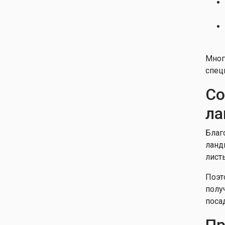
Мног
спец
С
ла
Благ
ланд
лист
Поэт
полу
поса
Пр