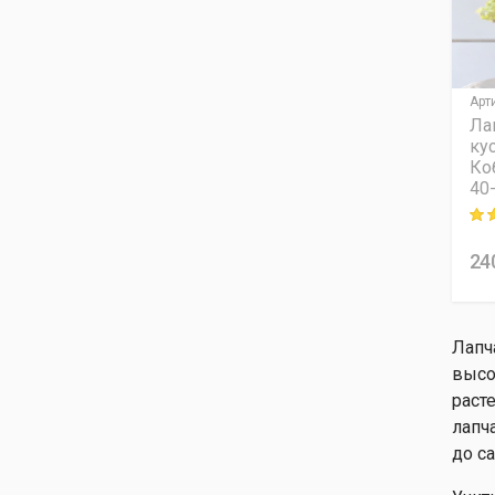
Арт
Ла
ку
Ко
40
Rati
24
Лапч
высо
раст
лапч
до с