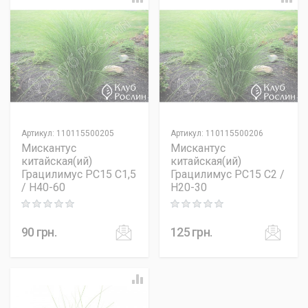
Артикул
:
110115500205
Артикул
:
110115500206
Мискантус
Мискантус
китайская(ий)
китайская(ий)
Грацилимус PC15 C1,5
Грацилимус PC15 C2 /
/ H40-60
H20-30
Rating: 0 out of 5
Rating: 0 out of 5
90
грн.
125
грн.