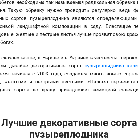
обегов необходима так называемая радикальная обрезка н
ня. Такую обрезку нужно проводить регулярно, ведь ф
тных сортов пузыреплодника являются определяющими
асивой ландшафтной композиции в саду. Блестящие те
овые, желтые и пестрые листья лучше проявят свою крас
бегах.
сказано выше, в Европе и в Украине в частности, широк
ом дизайне декоративные сорта
пузыроплидника кали
емя, начиная с 2003 года, создается много новых сорто
, желтыми и пестрыми листьями. «Пальма первенства
дных сортов по праву принадлежит немецкой селекц
Лучшие декоративные сорта
пузыреплодника