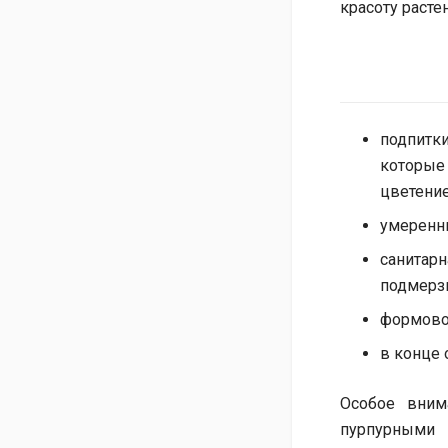
красоту растен
подпит
которые
цветени
умеренны
санитарн
подмерз
формовоч
в конце 
Особое вним
пурпурными 