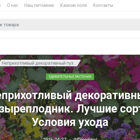
и
О нас
Наш питомник
Казкові поля
Контакты
для
Неприхотливый декоративный пуз...
УДИВИТЕЛЬНЫЕ РАСТЕНИЯ
еприхотливый декоративн
зыреплодник. Лучшие сор
Условия ухода
2016-04-27
0
Comment