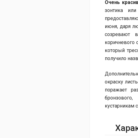
Очень краси
зонтика ил
предоставляю
июня, даря л
созревают в
коричневого о
который трес
получило назва
Дополнитель
окраску листь
поражает раз
бронзового,
кустарникам 
Хара