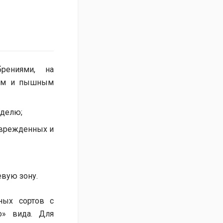
рениями, на
том и пышным
еделю;
оврежденных и
евую зону.
ных сортов с
о» вида. Для