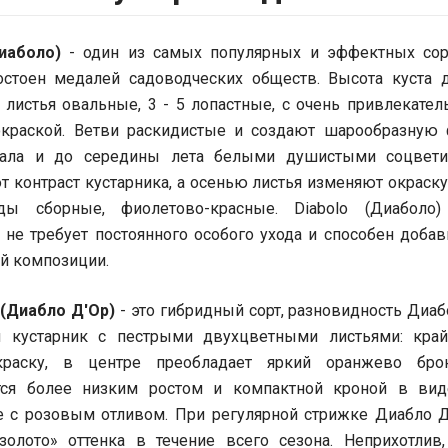
Диаболо)
- один из самых популярных и эффектных сор
остоен медалей садоводческих обществ. Высота куста д
 листья овальные, 3 - 5 лопастные, с очень привлекате
краской. Ветви раскидистые и создают шарообразную
чала и до середины лета белыми душистыми соцвети
 контраст кустарника, а осенью листья изменяют окраску
ды сборные, фиолетово-красные. Diabolo (Диаболо)
 не требует постоянного особого ухода и способен доба
й композиции.
r (Диабло Д'Ор)
- это гибридный сорт, разновидность Диаб
й кустарник с пестрыми двухцветными листьями: край
раску, в центре преобладает яркий оранжево бро
ется более низким ростом и компактной кроной в вид
 с розовым отливом. При регулярной стрижке Диабло Д
золото» оттенка в течение всего сезона. Неприхотлив,