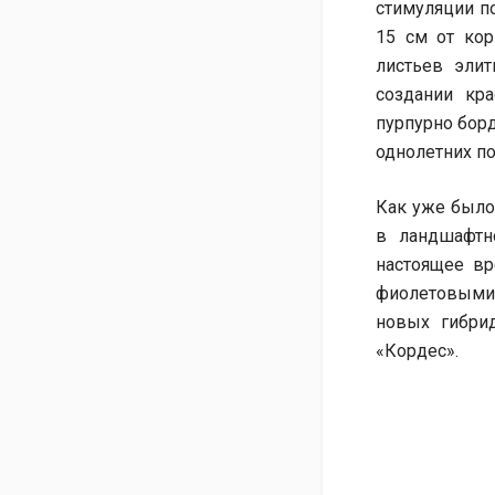
стимуляции п
15 см от кор
листьев эли
создании кр
пурпурно борд
однолетних по
Как уже было 
в ландшафтн
настоящее вр
фиолетовыми
новых гибри
«Кордес».