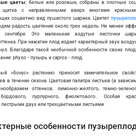
вые цветы:
белые или розовые, собраны в плотные соц
и щитка с направленными вверх многими красными
щих соцветию вид пушистого шарика. Цветет
пузырепло
юдям радость цветения около трех недель. Не менее эф
 сентябре. Это маленькие вздутые листочки шар
ттенка. При нажатии плод издает характерный звук возд
нул. Благодаря такой необычной особенности своих плод
ние: physo - пузырь и capros - плод.
ный «бонус» растению приносит замечательное свойс
ев в течение сезона. Цветовая палитра листьев (в зависим
нообразием оттенков: лимонно-желтого, темно-зеленог
 бордового, пурпурного, фиолетового... Особая кра
с пестрыми двух или трехцветными листьями.
ктерные особенности пузыреплод