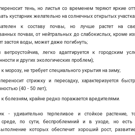
ереносит тень, но листья со временем теряют яркие отт
ть кустарник желательно на солнечных открытых участка
вателен к составу почвы, но лучше растет на св
анных почвах, от нейтральных до слабокислых, кроме из
т застоя воды, может даже погибнуть;
и ветроустойчив, легко адаптируется к городским ус
нности и других экологических проблем);
 к морозу, не требует специального укрытия на зиму;
 переносит стрижку и пересадку, характеризуется быс
ностью (40 - 50 лет);
 к болезням, крайне редко поражается вредителями.
ик - удивительно терпеливое и стойкое растение, т
среде, по сути, беспроблемний и в уходе, но есть
выполнение которых обеспечит хороший рост, развити