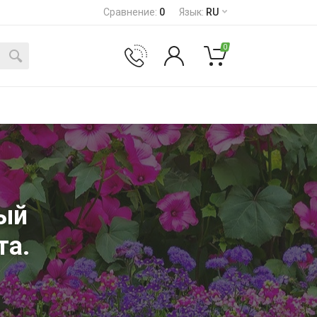
Сравнение
:
0
Язык
:
RU
0
ый
та.