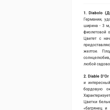
1. Diabolo (
Германии, уд
ширина - 3 м,
фиолетовой о
Цветет с на
предоставляют
желтое. Пло
солнцелюбив,
любой садово
2. Diable D'O
и интересны
бордовую ок
Характеризу
Цветки белые
«багрянец и 