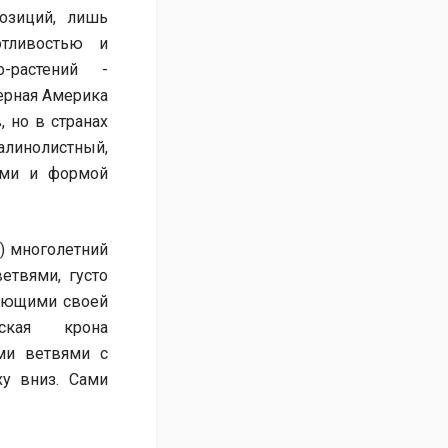
озиций, лишь
отливостью и
-растений -
верная Америка
, но в странах
линолистный,
ами и формой
) многолетний
етвями, густо
нающими своей
ская крона
ми ветвями с
у вниз. Сами