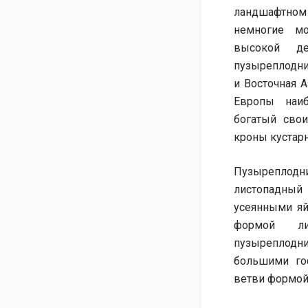
ландшафтном
немногие мо
высокой де
пузыреплодник
и Восточная А
Европы наиб
богатый сво
кроны кустарн
Пузыреплодни
листопадный 
усеянными яй
формой ли
пузыреплодн
большими го
ветви формой 