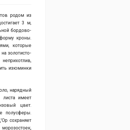
тов родом из
остигает 3 м,
льной бордово-
 форму кроны.
ями, которые
 на золотисто-
неприхотлив,
вить изюминки
оло, нарядный
 листа имеет
нзовый цвет.
е полусферы.
'Ор сохраняет
 морозостоек,