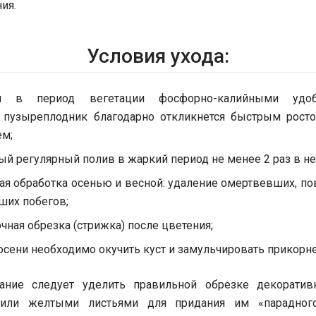
ия.
Условия ухода:
ки в период вегетации фосфорно-калийными удоб
 пузыреплодник благодарно откликнется быстрым рос
ем;
й регулярный полив в жаркий период не менее 2 раз в н
ая обработка осенью и весной: удаление омертвевших, п
ших побегов;
ная обрезка (стрижка) после цветения;
осени необходимо окучить куст и замульчировать прикорн
ание следует уделить правильной обрезке декоратив
или желтыми листьями для придания им «парадног