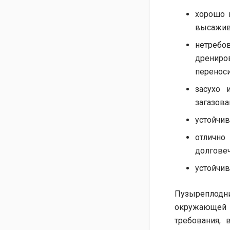
хорошо п
высажива
нетребо
дрениров
переноси
засухо 
загазова
устойчив
отлично
долговеч
устойчив
Пузыреплодн
окружающей 
требования, 