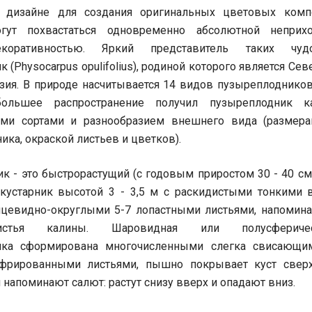
 дизайне для создания оригинальных цветовых комп
гут похвастаться одновременно абсолютной неприх
коративностью. Яркий представитель таких чудо
 (Physocarpus opulifolius), родиной которого является Се
зия. В природе насчитывается 14 видов пузыреплодников
ольшее распространение получил пузыреплодник ка
ими сортами и разнообразием внешнего вида (размер
ика, окраской листьев и цветков).
к - это быстрорастущий (с годовым приростом 30 - 40 см
кустарник высотой 3 - 3,5 м с раскидистыми тонкими в
цевидно-округлыми 5-7 лопастными листьями, напоми
стья калины. Шаровидная или полусфериче
ика сформирована многочисленными слегка свисающи
фрированными листьями, пышно покрывает куст сверх
напоминают салют: растут снизу вверх и опадают вниз.