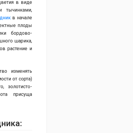
ветия в виде
 тычинками,
дник
в начале
фектные плоды
ики бордово-
ушного шарика,
ов растение и
тво изменять
ости от сорта)
о, золотисто-
сота присуща
ника: