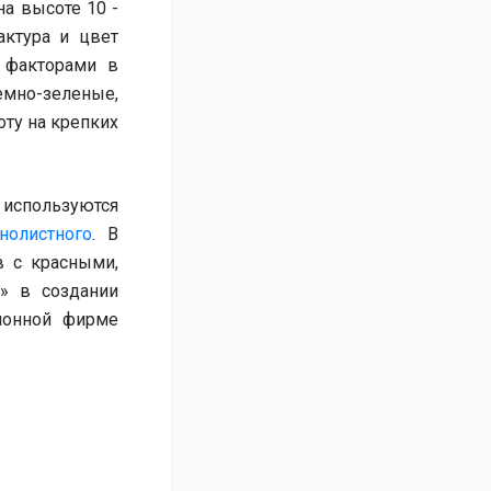
а высоте 10 -
актура и цвет
 факторами в
мно-зеленые,
оту на крепких
о используются
нолистного
. В
в с красными,
» в создании
ионной фирме