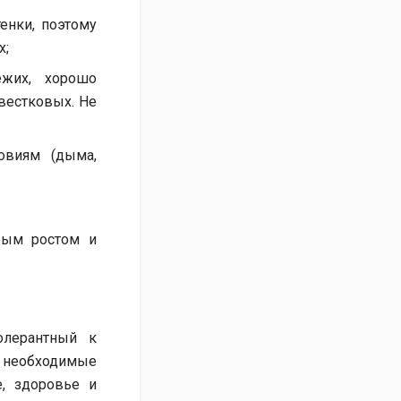
енки, поэтому
х;
ежих, хорошо
вестковых. Не
ловиям (дыма,
трым ростом и
олерантный к
 необходимые
е, здоровье и