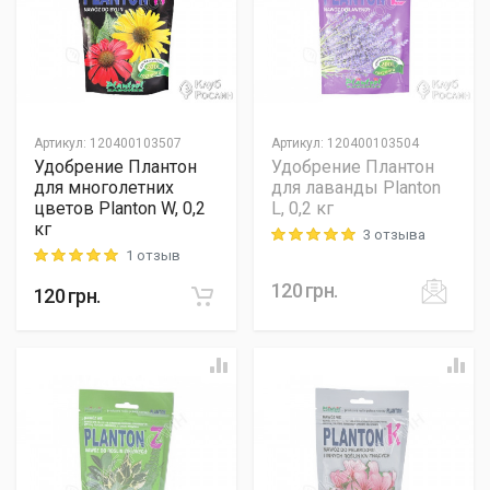
Артикул
:
120400103507
Артикул
:
120400103504
Удобрение Плантон
Удобрение Плантон
для многолетних
для лаванды Planton
цветов Planton W, 0,2
L, 0,2 кг
кг
3 отзыва
Rating: 5 out of 5
1 отзыв
Rating: 5 out of 5
120
грн.
120
грн.