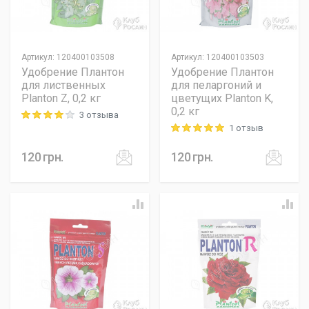
Артикул
:
120400103508
Артикул
:
120400103503
Удобрение Плантон
Удобрение Плантон
для лиственных
для пеларгоний и
Planton Z, 0,2 кг
цветущих Planton K,
0,2 кг
3 отзыва
Rating: 4 out of 5
1 отзыв
Rating: 5 out of 5
120
грн.
120
грн.