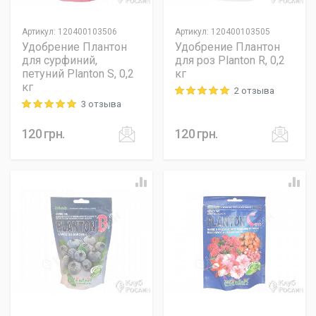
Артикул
:
120400103506
Артикул
:
120400103505
Удобрение Плантон
Удобрение Плантон
для сурфиний,
для роз Planton R, 0,2
петуний Planton S, 0,2
кг
кг
2 отзыва
Rating: 5 out of 5
3 отзыва
Rating: 5 out of 5
120
грн.
120
грн.