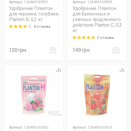
Артикул
:
120400103501
Артикул
:
120400103509
Удобрение Плантон
Удобрение Плантон
для черники, голубики
для балконных и
Planton B, 0,2 кг
уличных продленного
действия Planton C, 0,2
4 отзыва
Rating: 4 out of 5
кг
2 отзыва
Rating: 5 out of 5
120
грн.
140
грн.
Артикул
:
120400103502
Артикул
:
120400103510