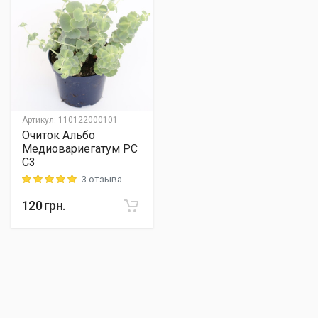
Артикул
:
110122000101
Очиток Альбо
Медиовариегатум PC
C3
3 отзыва
Rating: 5 out of 5
120
грн.