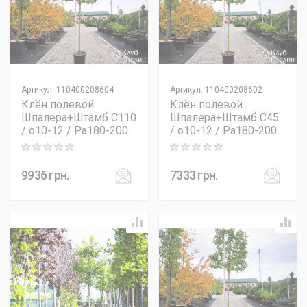
Артикул
:
110400208604
Артикул
:
110400208602
Клён полевой
Клён полевой
Шпалера+Штамб C110
Шпалера+Штамб C45
/ o10-12 / Pa180-200
/ o10-12 / Pa180-200
Rating: 0 out of 5
Rating: 0 out of 5
9936
грн.
7333
грн.