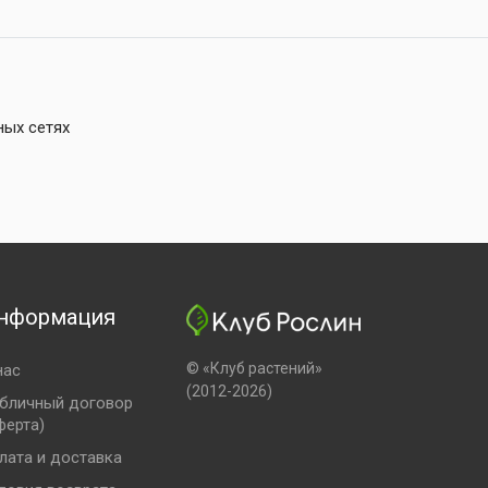
ных сетях
нформация
© «Клуб растений»
нас
(2012-2026)
бличный договор
ферта)
лата и доставка