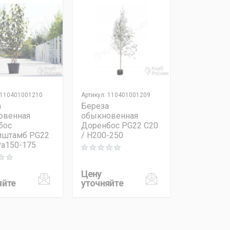
110401001210
Артикул
:
110401001209
а
Береза
овенная
обыкновенная
бос
Доренбос PG22 C20
иштамб PG22
/ H200-250
Pa150-175
Rating: 0 out of 5
 out of 5
Цену
яйте
уточняйте