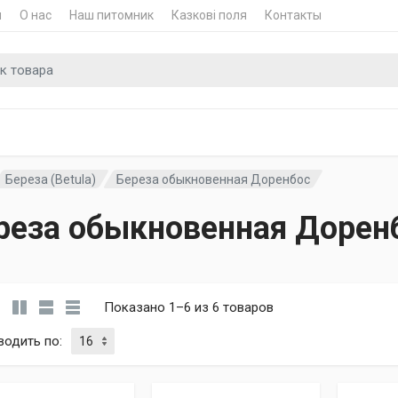
и
О нас
Наш питомник
Казкові поля
Контакты
для
Береза (Betula)
Береза обыкновенная Доренбос
реза обыкновенная Дорен
Показано 1–6 из 6 товаров
водить по
: