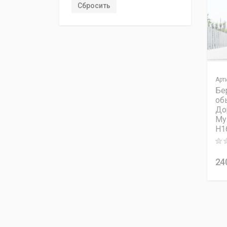
Сбросить
Арт
Бе
об
До
Му
H1
Rati
24