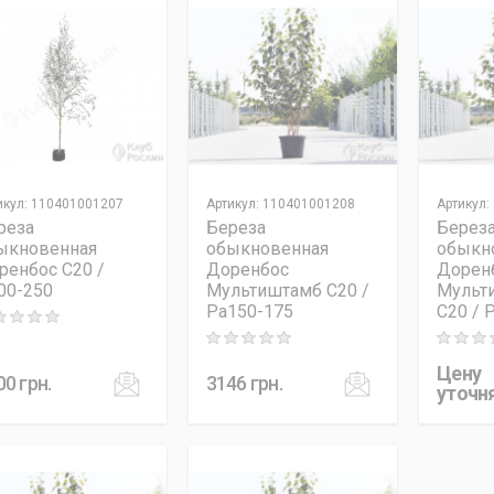
икул
:
110401001207
Артикул
:
110401001208
Артикул
:
реза
Береза
Берез
ыкновенная
обыкновенная
обыкн
ренбос C20 /
Доренбос
Дорен
00-250
Мультиштамб C20 /
Мульт
Pa150-175
C20 / 
ng: 0 out of 5
Rating: 0 out of 5
Rating: 0
Цену
00
грн.
3146
грн.
уточн