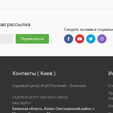
ая рассылка
Следите за нами в социаль
Подписаться
Контакты
(
Киев
)
И
Садовый центр Клуб Растений - Greensad
О 
Пу
САДОВЫЙ ЦЕНТР GREENSAD (МИЛА)
(о
НАШ АДРЕС
Оп
Киевская область, Киево-Святошинский район, с.