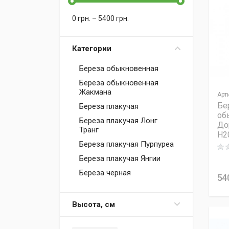
0
грн.
–
5400
грн.
Категории
Береза обыкновенная
Береза обыкновенная
Жакмана
Арт
Бе
Береза плакучая
об
Береза плакучая Лонг
До
Транг
H2
Береза плакучая Пурпуреа
Rati
Береза плакучая Янгии
Береза черная
54
Высота, см