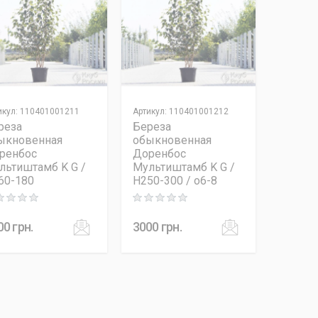
икул
:
110401001211
Артикул
:
110401001212
реза
Береза
ыкновенная
обыкновенная
ренбос
Доренбос
льтиштамб K G /
Мультиштамб K G /
60-180
H250-300 / o6-8
ng: 0 out of 5
Rating: 0 out of 5
00
грн.
3000
грн.