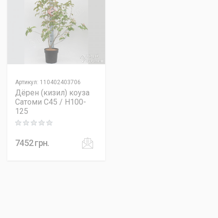
Артикул
:
110402403706
Дёрен (кизил) коуза
Сатоми C45 / H100-
125
Rating: 0 out of 5
7452
грн.