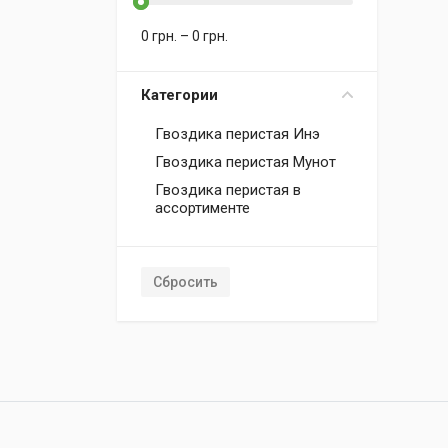
0
грн.
–
0
грн.
Категории
Гвоздика перистая Инэ
Гвоздика перистая Мунот
Гвоздика перистая в
ассортименте
Сбросить