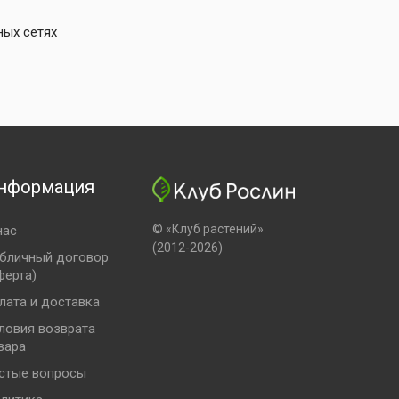
ных сетях
нформация
© «Клуб растений»
нас
(2012-2026)
бличный договор
ферта)
лата и доставка
ловия возврата
вара
стые вопросы