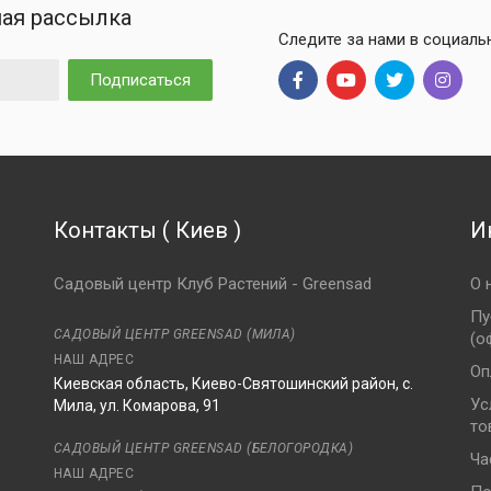
ая рассылка
Следите за нами в социаль
Подписаться
Контакты
(
Киев
)
И
Садовый центр Клуб Растений - Greensad
О 
Пу
САДОВЫЙ ЦЕНТР GREENSAD (МИЛА)
(о
НАШ АДРЕС
Оп
Киевская область, Киево-Святошинский район, с.
Ус
Мила, ул. Комарова, 91
то
8
САДОВЫЙ ЦЕНТР GREENSAD (БЕЛОГОРОДКА)
Ча
НАШ АДРЕС