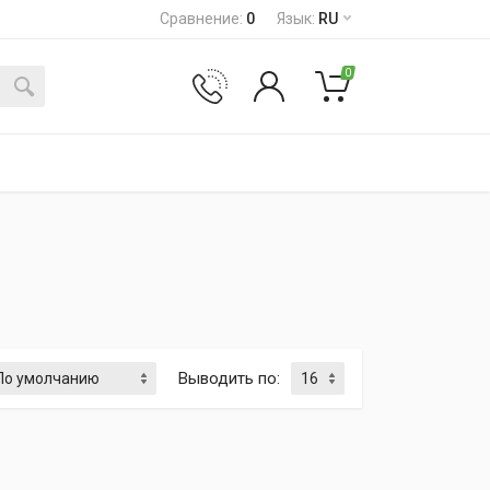
Сравнение
:
0
Язык
:
RU
0
Выводить по
: