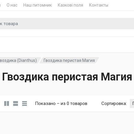
и
О нас
Наш питомник
Казкові поля
Контакты
для
Гвоздика (Dianthus)
Гвоздика перистая Магия
Гвоздика перистая Магия
Показано – из 0 товаров
Сортировка
: