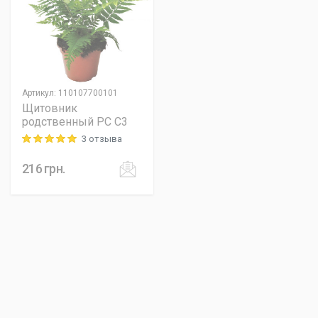
Артикул
:
110107700101
Щитовник
родственный PC C3
3 отзыва
Rating: 5 out of 5
216
грн.