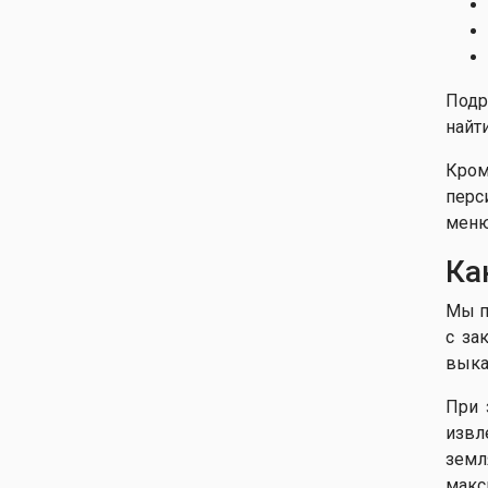
Подр
найт
Кром
перс
меню
Ка
Мы п
с за
выка
При 
извл
земл
макс