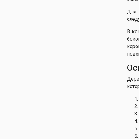
Для 
след
В ко
боко
коре
пове
Ос
Дере
кото