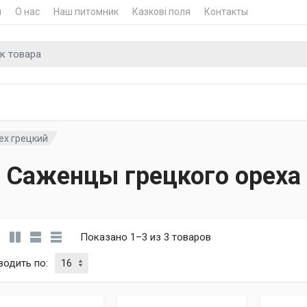
и
О нас
Наш питомник
Казкові поля
Контакты
для
ех грецкий
Саженцы грецкого ореха
Показано 1–3 из 3 товаров
водить по
: