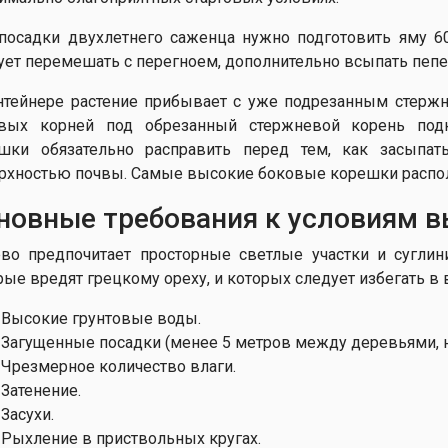
посадки двухлетнего саженца нужно подготовить яму 6
ует перемешать с перегноем, дополнительно всыпать пепел 
нтейнере растение прибывает с уже подрезанным стерж
вых корней под обрезанный стержневой корень под
шки обязательно расправить перед тем, как засыпат
рхностью почвы. Самые высокие боковые корешки располаг
новные требования к условиям 
во предпочитает просторные светлые участки и суглин
рые вредят грецкому ореху, и которых следует избегать в
Высокие грунтовые воды.
Загущенные посадки (менее 5 метров между деревьями, на
Чрезмерное количество влаги.
Затенение.
Засухи.
Рыхление в приствольных кругах.