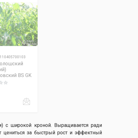
110405700103
волошский
ий)
овский BS GK
 out of 5
м) с широкой кроной. Выращивается ради
т цениться за быстрый рост и эффектный