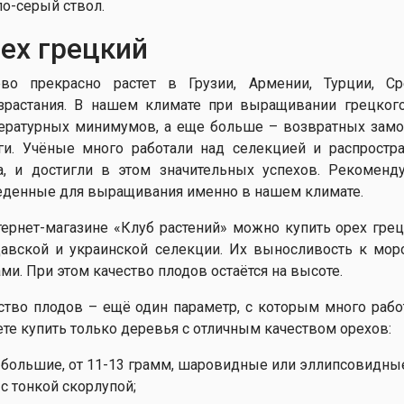
ло-серый ствол.
ех грецкий
во прекрасно растет в Грузии, Армении, Турции, С
зрастания. В нашем климате при выращивании грецкого
ературных минимумов, а еще больше – возвратных замо
ги. Учёные много работали над селекцией и распростр
а, и достигли в этом значительных успехов. Рекоменд
денные для выращивания именно в нашем климате.
тернет-магазине «Клуб растений» можно купить орех гре
авской и украинской селекции. Их выносливость к м
ами. При этом качество плодов остаётся на высоте.
ство плодов – ещё один параметр, с которым много раб
те купить только деревья с отличным качеством орехов:
большие, от 11-13 грамм, шаровидные или эллипсовидны
с тонкой скорлупой;