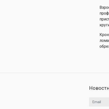
Взро
проф
прис
круг
Крон
лома
обре
Новостн
Email адрес