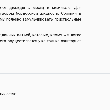
вают дважды в месяц в мае-июле. Для
створом бордосской жидкости. Сорняки в
иму полезно замульчировать приствольные
линных ветвей, которые, к тому же, легко
чего осуществляется уже только санитарная
ных сетях