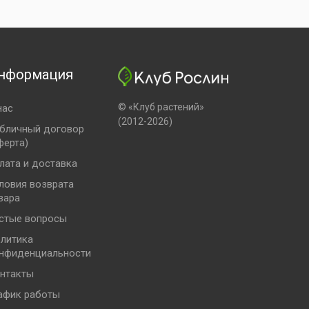
нформация
© «Клуб растений»
нас
(2012-2026)
бличный договор
ферта)
лата и доставка
ловия возврата
вара
стые вопросы
литика
нфиденциальности
нтакты
афик работы