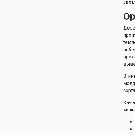
свет
Ор
Дере
прои
темп
побе
орех
выве
В ин
молд
сорт
Каче
може