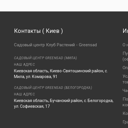
Контакты
(
Киев
)
И
Садовый центр Клуб Растений - Greensad
О 
Пу
САДОВЫЙ ЦЕНТР GREENSAD (МИЛА)
(о
НАШ АДРЕС
Оп
Киевская область, Киево-Святошинский район, с.
Ус
Мила, ул. Комарова, 91
то
8
САДОВЫЙ ЦЕНТР GREENSAD (БЕЛОГОРОДКА)
Ча
НАШ АДРЕС
По
Киевская область, Бучанский район, с. Белогородка,
ко
ул. Софиевская, 17
Ко
Гр