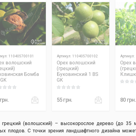
икул
:
110405700101
Артикул
:
110405700102
Артикул
:
ех волошский
Орех волошский
Орех 
рецкий)
(грецкий)
(грецк
ковинская Бомба
Буковинский 1 BS
Клишк
 GK
GK
Rating: 0
ng: 0 out of 5
Rating: 0 out of 5
грн.
55
грн.
80
грн.
 грецкий (волошский) – высокорослое дерево (до 35 
ых плодов. С точки зрения ландшафтного дизайна може