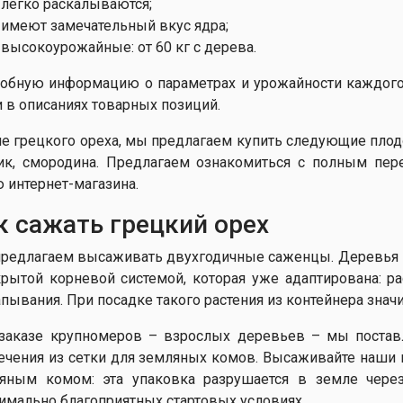
легко раскалываются;
имеют замечательный вкус ядра;
высокоурожайные: от 60 кг с дерева.
обную информацию о параметрах и урожайности каждого
и в описаниях товарных позиций.
е грецкого ореха, мы предлагаем купить следующие плод
ик, смородина. Предлагаем ознакомиться с полным пер
 интернет-магазина.
к сажать грецкий орех
редлагаем высаживать двухгодичные саженцы. Деревья и
крытой корневой системой, которая уже адаптирована: р
пывания. При посадке такого растения из контейнера знач
заказе крупномеров – взрослых деревьев – мы постав
ечения из сетки для земляных комов. Высаживайте наши 
яным комом: эта упаковка разрушается в земле через
имально благоприятных стартовых условиях.