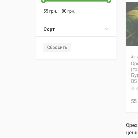
55
грн.
–
80
грн.
Сорт
Сбросить
Арт
Ор
(г
Бу
BS
Rati
55
Орех
ценн