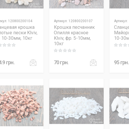
икул
:
120800200104
Артикул
:
120800200107
Артикул
:
анцевая крошка
Крошка песчанник
Сланц
отые пески Klviv,
Опилля красное
Майорк
. 10-30мм, 10кг
Klviv, фр. 5-10мм,
10-30м
10кг
ng: 0 out of 5
Rating: 0
Rating: 0 out of 5
4.9
грн.
70
грн.
95
грн.