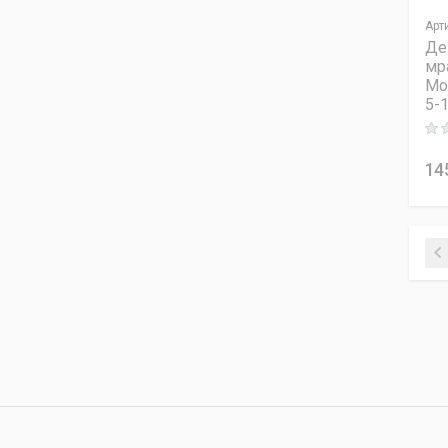
Арт
Де
мр
Mo
5-
Rati
14