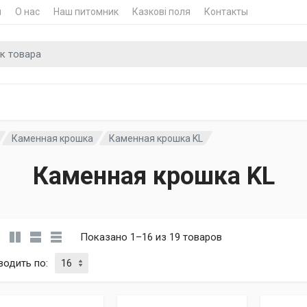
и
О нас
Наш питомник
Казкові поля
Контакты
для
Каменная крошка
Каменная крошка KL
Каменная крошка KL
Показано 1–16 из 19 товаров
водить по
: