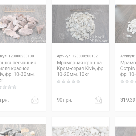
икул
:
120800200108
Артикул
:
120800200102
Артикул
:
ошка песчанник
Мраморная крошка
Мрамо
илля красное
Крем-серая Klviv, фр.
Острів
iv, фр. 10-30мм,
10-20мм, 10кг
фр. 10
кг
Rating: 0 out of 5
Rating: 0
ng: 0 out of 5
грн.
90
грн.
319.39