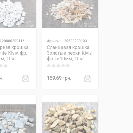
120800200116
Артикул
:
120800200103
рная крошка
Сланцевая крошка
ite Klviv, фр.
Золотые пески Klviv,
м, 10кг
фр. 5-10мм, 10кг
 out of 5
Rating: 0 out of 5
н.
159.69
грн.