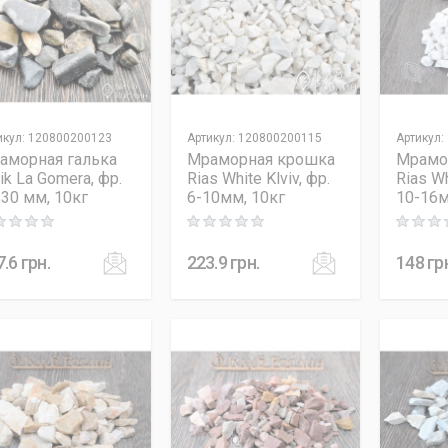
икул
:
120800200123
Артикул
:
120800200115
Артикул
:
аморная галька
Мраморная крошка
Мрамо
ik La Gomera, фр.
Rias White Klviv, фр.
Rias Wh
-30 мм, 10кг
6-10мм, 10кг
10-16м
ng: 0 out of 5
Rating: 0 out of 5
Rating: 0
7.6
грн.
223.9
грн.
148
гр