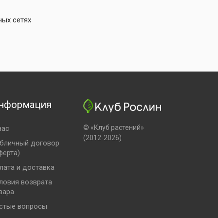
ных сетях
нформация
© «Клуб растений»
нас
(2012-2026)
бличный договор
ферта)
лата и доставка
ловия возврата
вара
стые вопросы