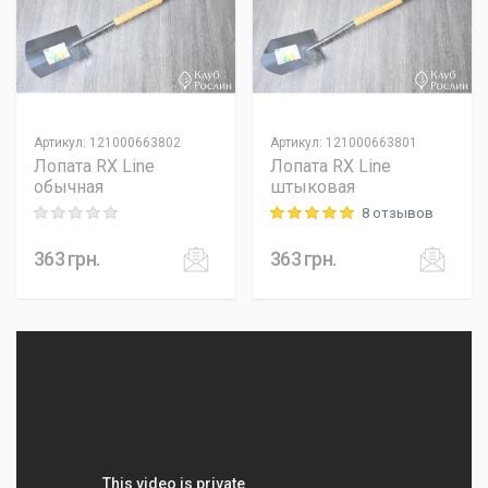
Артикул
:
121000663802
Артикул
:
121000663801
Лопата RX Line
Лопата RX Line
обычная
штыковая
8 отзывов
Rating: 0 out of 5
Rating: 5 out of 5
363
грн.
363
грн.