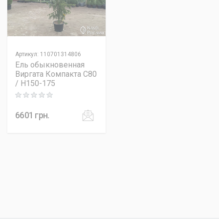
Артикул
:
110701314806
Ель обыкновенная
Виргата Компакта C80
/ H150-175
Rating: 0 out of 5
6601
грн.