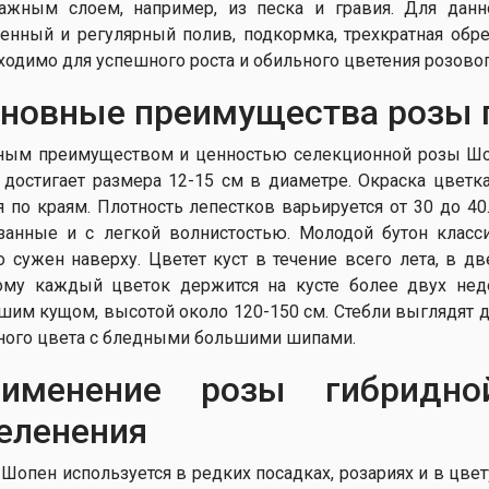
ажным слоем, например, из песка и гравия. Для данн
енный и регулярный полив, подкормка, трехкратная обрез
ходимо для успешного роста и обильного цветения розовог
новные преимущества розы 
ным преимуществом и ценностью селекционной розы Шоп
, достигает размера 12-15 см в диаметре. Окраска цветк
я по краям. Плотность лепестков варьируется от 30 до 4
занные и с легкой волнистостью. Молодой бутон клас
о сужен наверху. Цветет куст в течение всего лета, в 
ому каждый цветок держится на кусте более двух нед
шим кущом, высотой около 120-150 см. Стебли выглядят д
ного цвета с бледными большими шипами.
рименение розы гибридн
еленения
 Шопен используется в редких посадках, розариях и в цв