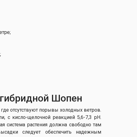
етре;
;
 гибридной Шопен
 где отсутствуют порывы холодных ветров.
 с кисло-щелочной реакцией 5,6-7,3 рН.
ая система растения должна свободно там
высадки следует обеспечить надежным