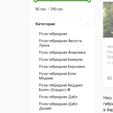
85
грн.
–
290
грн.
Категории
Роза гибридная
Роза гибридная Августа
Луиза
Арт
Ро
Роза гибридная Анжелика
Шо
Роза гибридная Беверли
Rati
Роза гибридная Беролина
Роза гибридная Блек
85
Меджик
Роза гибридная Веддинг
Бэллс (Кордес) ®
Роза гибридная Дабл
Наш 
гибр
Роза гибридная Дабл
Делайт
в Ва