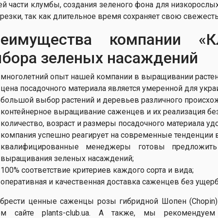
ей части клумбы, создания зеленого фона для низкорослых
срезки, так как длительное время сохраняет свою свежесть
реимущества компании «К
бора зеленых насаждений
многолетний опыт нашей компании в выращивании растен
цена посадочного материала является умеренной для укра
большой выбор растений и деревьев различного происхо
контейнерное выращивание саженцев и их реализация без
количество, возраст и размеры посадочного материала у
компания успешно реагирует на современные тенденции в
квалифицированные менеджеры готовы предложит
выращивания зеленых насаждений;
100% соответствие критериев каждого сорта и вида;
оперативная и качественная доставка саженцев без ущерб
брести ценные саженцы розы гибридной Шопен (Chopin)
м сайте plants-club.uа. А также, мы рекомендуе