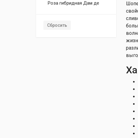
Роза гибридная Дам де
Шопе
Кер
свой
Роза гибридная
слив
Императрис Фарах
Сбросить
боль
Роза гибридная Ингрид
волн
Бергман
жизн
Роза гибридная Казанова
разл
Роза гибридная Куин оф
выго
Хертс
Ха
Роза гибридная Куин оф
Хертс
Роза гибридная Ландора
Роза гибридная Луксор
Роза гибридная
Маджестик
Роза гибридная Моника
Роза гибридная Папагена
Роза гибридная Пикадили