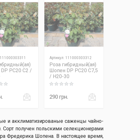
111000303311
Артикул
:
111000303312
ибридный(ая)
Роза гибридный(ая)
DP PC20 C2 /
Шопен DP PC20 C7,5
0
/ H20-30
 out of 5
Rating: 0 out of 5
н.
290
грн.
вые и акклиматизированые саженцы чайно-
n). Сорт получен польскими селекционерами
ора Фредерика Шопена. В настоящее время,