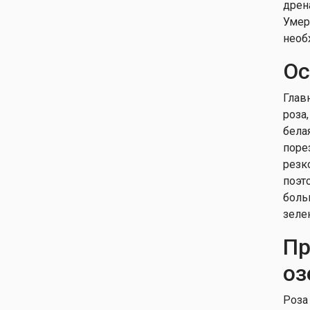
дрен
Умер
необ
Ос
Глав
роза
бела
поре
резк
поэт
боль
зеле
П
оз
Роза