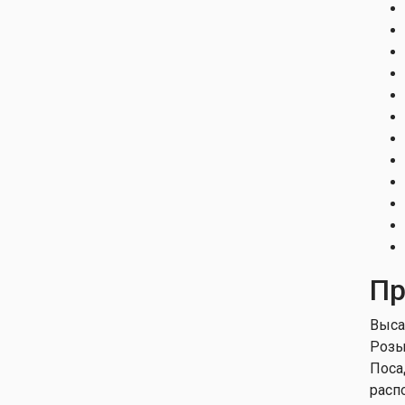
Роза гибридная Софи
Лорен
Роза гибридная
Френдшип
Роза гибридная Элизабет
Роза гибридная Элина
Пр
Выса
Розы
Поса
расп