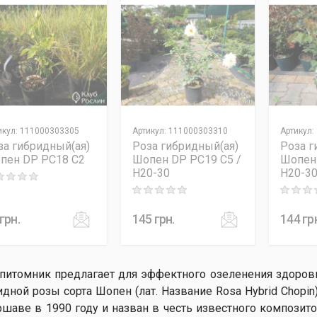
икул
:
111000303305
Артикул
:
111000303310
Артикул
:
за гибридный(ая)
Роза гибридный(ая)
Роза г
пен DP PC18 C2
Шопен DP PC19 C5 /
Шопен 
H20-30
H20-3
ng: 0 out of 5
Rating: 0 out of 5
Rating: 0
грн.
145
грн.
144
гр
питомник предлагает для эффектного озеленения здоро
идной розы сорта Шопен (лат. Название Rosa Hybrid Chopi
ршаве в 1990 году и назван в честь известного композит