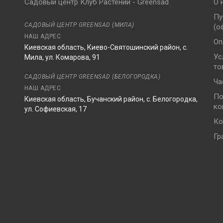
Садовый центр Клуб Растений - Greensad
О 
Пу
САДОВЫЙ ЦЕНТР GREENSAD (МИЛА)
(о
НАШ АДРЕС
Оп
Киевская область, Киево-Святошинский район, с.
Ус
Мила, ул. Комарова, 91
то
8
САДОВЫЙ ЦЕНТР GREENSAD (БЕЛОГОРОДКА)
Ча
НАШ АДРЕС
По
Киевская область, Бучанский район, с. Белогородка,
ко
ул. Софиевская, 17
Ко
Гр