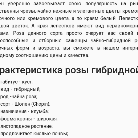
н уверенно завоевывает свою популярность на ры
ственны чрезвычайно нежные и элегантные цветы кремово
очного или кремового цвета, а по краям белый. Лепес
шой цветок. А края лепестков имеют вид неравномер
ами. Роза данного сорта просто очарует вас своей 
еспособные и отборные саженцы чайно-гибридной 
ичных форм и возраста, вы сможете в нашем интерн
дному соотношению цены и качества.
рактеристика розы гибридно
габитус - куст;
вид - гибридный;
род -чайна роза;
сорт - Шопен (Chopin);
назначения - клумба;
форма кроны - широкая;
листопадное растение;
предпочитает кислые почвы;