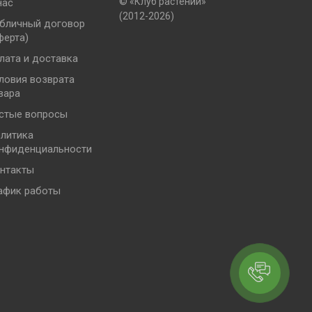
© «Клуб растений»
нас
(2012-2026)
бличный договор
ферта)
лата и доставка
ловия возврата
вара
стые вопросы
литика
нфиденциальности
нтакты
афик работы