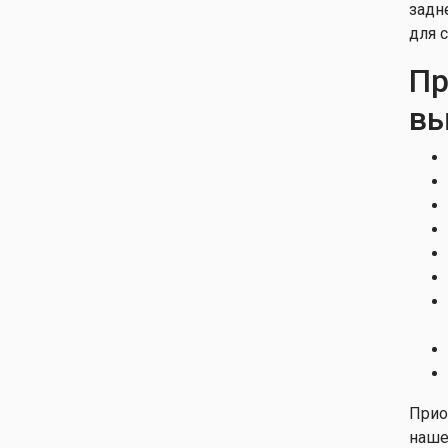
задн
для 
П
вы
Прио
наше