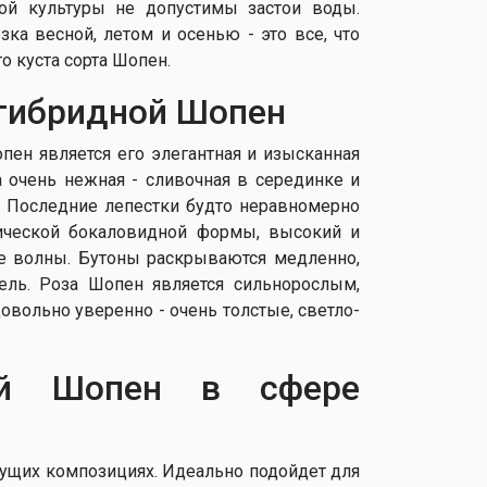
ой культуры не допустимы застои воды.
ка весной, летом и осенью - это все, что
о куста сорта Шопен.
гибридной Шопен
ен является его элегантная и изысканная
а очень нежная - сливочная в серединке и
0. Последние лепестки будто неравномерно
сической бокаловидной формы, высокий и
две волны. Бутоны раскрываются медленно,
ель. Роза Шопен является сильнорослым,
овольно уверенно - очень толстые, светло-
ой Шопен в сфере
етущих композициях. Идеально подойдет для