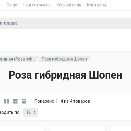
и
О нас
Наш питомник
Казкові поля
Контакты
для
идная (Rosa hyb...
Роза гибридная Шопен
Роза гибридная Шопен
Показано 1–4 из 4 товаров
водить по
: