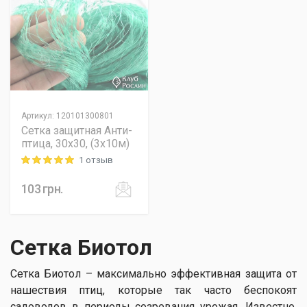
Артикул
:
120101300801
Сетка защитная Анти-
птица, 30х30, (3х10м)
1 отзыв
Rating: 5 out of 5
103
грн.
Сетка Биотол
Сетка Биотол – максимально эффективная защита от
нашествия птиц, которые так часто беспокоят
садоводов в периоды созревания урожая. Известно,