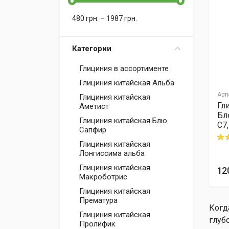
480
грн.
–
1987
грн.
Категории
Глициния в ассортименте
Глициния китайская Альба
Арт
Глициния китайская
Гл
Аметист
Бл
Глициния китайская Блю
C7
Сапфир
Rati
Глициния китайская
Лонгиссима альба
Глициния китайская
12
Макроботрис
Глициния китайская
Прематура
Когд
Глициния китайская
глуб
Пролифик