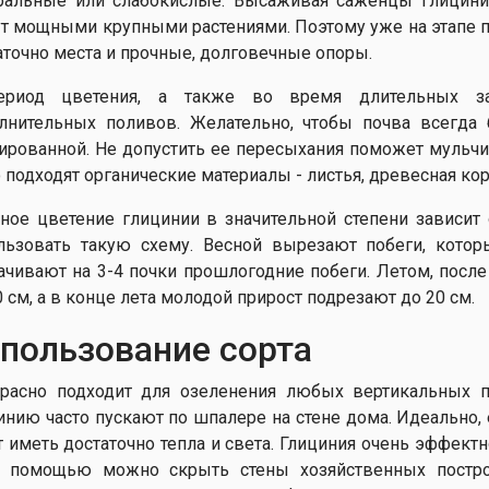
ральные или слабокислые. Высаживая саженцы глицинии
ут мощными крупными растениями. Поэтому уже на этапе 
аточно места и прочные, долговечные опоры.
ериод цветения, а также во время длительных за
лнительных поливов. Желательно, чтобы почва всегда
ированной. Не допустить ее пересыхания поможет мульчи
 подходят органические материалы - листья, древесная кора,
ое цветение глицинии в значительной степени зависит 
льзовать такую ​​схему. Весной вырезают побеги, кото
ачивают на 3-4 почки прошлогодние побеги. Летом, посл
0 см, а в конце лета молодой прирост подрезают до 20 см.
пользование сорта
расно подходит для озеленения любых вертикальных п
инию часто пускают по шпалере на стене дома. Идеально, е
т иметь достаточно тепла и света. Глициния очень эффектн
 помощью можно скрыть стены хозяйственных постро