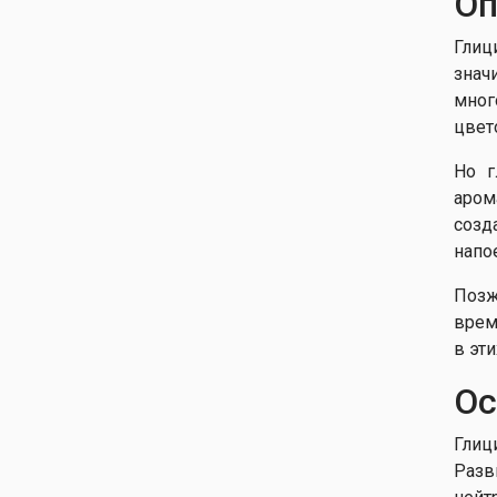
Оп
обильноцветущая Альба
Глициния
Глиц
обильноцветущая Блю
знач
Дрим
мног
Глициния
цвет
обильноцветущая
Виолацэа Плэна
Но г
Глициния
аром
обильноцветущая Ито
созд
Коку Рио
напо
Глициния
обильноцветущая Каскад
Позж
Глициния
врем
обильноцветущая Клара
в эт
Мак
Глициния
Ос
обильноцветущая Кучи-
Бени
Глиц
Глициния
Разв
обильноцветущая
Лоуренс