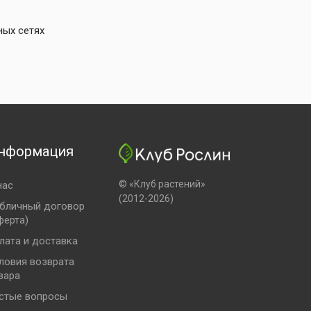
ных сетях
нформация
© «Клуб растений»
нас
(2012-2026)
бличный договор
ферта)
лата и доставка
ловия возврата
вара
стые вопросы