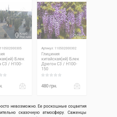
110502000305
Артикул
:
110502000302
ния
Глициния
кая(ий) Блек
китайская(ий) Блек
 C3 / H100-
Дрегон C3 / H100-
150
 out of 5
Rating: 0 out of 5
н.
480
грн.
просто невозможно. Ее роскошные соцветия
вительно сказочную атмосферу. Саженцы