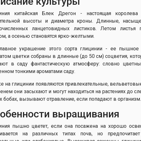
исание культуры
иния китайская Блек Дрегон - настоящая королева 
ительной высоты и диаметра кроны. Длинные, насыщен
очисленных ланцетовидных листиков. Летом листья 
ом, а осенью становятся ярко-желтыми.
лавное украшение этого сорта глицинии - ее пышное
атом цветки собраны в длинные (до 50 см) соцветия, кот
ают в саду фантастическую атмосферу: словно цветн
енном тонкими ароматами саду.
е на глицинии появляются привлекательные, вельветовые
енем они засыхают и могут находиться на растениях до с
их бобах, вызывают отравление, если попадают в организм.
обенности выращивания
иния пышно цветет, если она посажена на хорошо осве
ивается на различных типах почв, но предпочитае