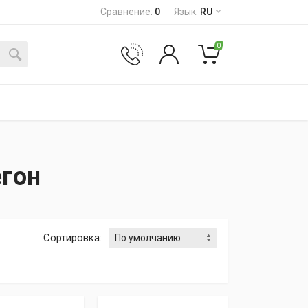
Сравнение
:
0
Язык
:
RU
0
егон
Сортировка
: