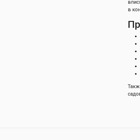
впис
в ко
Пр
Такж
садо