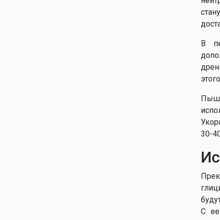
нейт
Глициния
стан
обильноцветущая Пинк
дост
Айс
Глициния
В п
обильноцветущая Пэрпл
допо
Патчес
дрен
Глициния
этого
обильноцветущая Розеа
Глициния
Пышн
обильноцветущая
испо
Хонбени
Укор
Глициния тайванская
30-4
Иссаи
Ис
Прек
глиц
буду
С ее