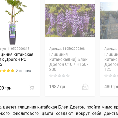
икул
:
110502000313
Артикул
:
110502000308
Артикул
:
ициния китайская
Глициния
Глици
ек Дрегон PC
китайская(ий) Блек
китайс
,5
Дрегон C10 / H150-
Дрегон
200
125
2 отзыва
ng: 5 out of 5
Rating: 0 out of 5
Rating: 0
1987
грн.
480
гр
00
грн.
а цветет глициния китайская Блек Дрегон, пройти мимо 
окого фиолетового цвета создают вокруг себя дейст