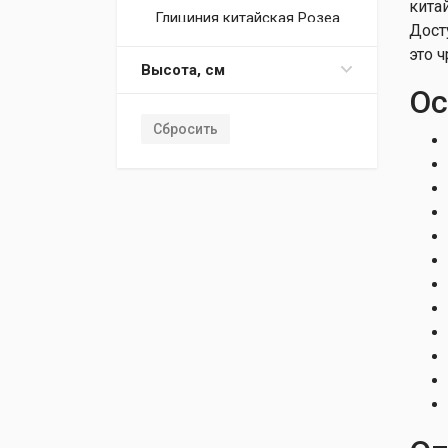
кита
Глициния китайская Розеа
Дост
Глициния китайская в
это 
ассортименте
Высота, см
Ос
Глициния короткокистая
Голдэн Кинг
Сбросить
Глициния короткокистая
Окаяма
Глициния кустарниковая
Глициния кустарниковая
Лонгвуд Пэрпл
Глициния макростахия
(крупнокистевая) Аунт
Глициния макростахия
(крупнокистевая) Блю Мун
Глициния
обильноцветущая
Глициния
обильноцветущая
Глициния