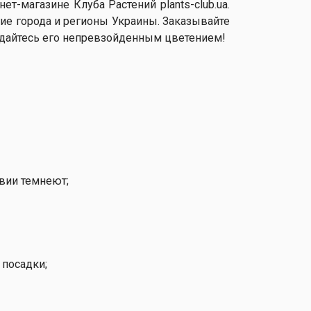
т-магазине Клуба Растений plants-club.ua.
гие города и регионы Украины. Заказывайте
ждайтесь его непревзойденным цветением!
вии темнеют;
 посадки;