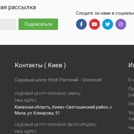
ая рассылка
Следите за нами в социаль
Подписаться
Контакты
(
Киев
)
И
Садовый центр Клуб Растений - Greensad
О 
Пу
САДОВЫЙ ЦЕНТР GREENSAD (МИЛА)
(о
НАШ АДРЕС
Оп
Киевская область, Киево-Святошинский район, с.
Ус
Мила, ул. Комарова, 91
то
8
САДОВЫЙ ЦЕНТР GREENSAD (БЕЛОГОРОДКА)
Ча
НАШ АДРЕС