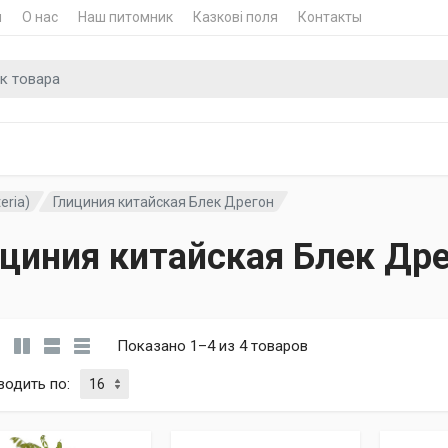
и
О нас
Наш питомник
Казкові поля
Контакты
для
eria)
Глициния китайская Блек Дрегон
циния китайская Блек Др
Показано 1–4 из 4 товаров
водить по
: