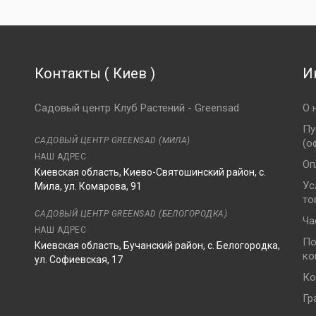
Контакты
(
Киев
)
И
Садовый центр Клуб Растений - Greensad
О 
Пу
САДОВЫЙ ЦЕНТР GREENSAD (МИЛА)
(о
НАШ АДРЕС
Оп
Киевская область, Киево-Святошинский район, с.
Ус
Мила, ул. Комарова, 91
то
8
САДОВЫЙ ЦЕНТР GREENSAD (БЕЛОГОРОДКА)
Ча
НАШ АДРЕС
По
Киевская область, Бучанский район, с. Белогородка,
ко
ул. Софиевская, 17
Ко
Гр