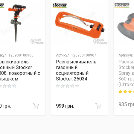
икул
:
120900100906
Артикул
:
120900100907
Артикул
:
рыскиватель
Распрыскиватель
Распы
зонный Stocker
газонный
Stocke
008, поворотный с
осциляторный
Spray 
лышком
Stocker, 26034
360 гр
(Штоке
ng: 0 out of 5
Rating: 0 out of 5
Rating: 5
935
гр
0
грн.
999
грн.