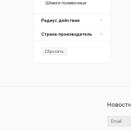
Шланги поливочные
(катушки) Cellfast
Шланги поливочные
Радиус действия
Cellfast
Шланги поливочные G.F.
Страна-производитель
(Италия)
Шланги поливочные Parol
Шланги поливочные
Сбросить
Stocker
Новостн
Email адрес