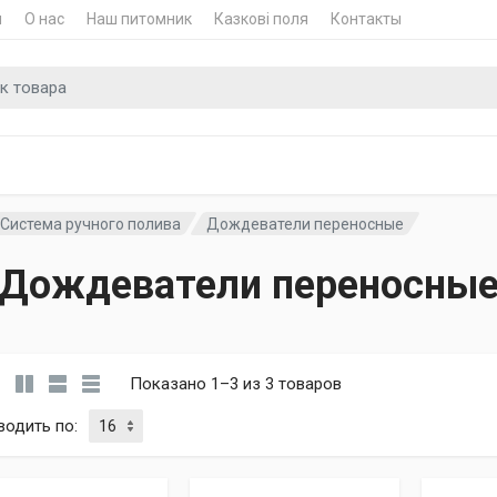
и
О нас
Наш питомник
Казкові поля
Контакты
для
Система ручного полива
Дождеватели переносные
Дождеватели переносны
Показано 1–3 из 3 товаров
водить по
: