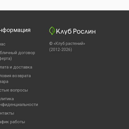
нформация
© «Клуб растений»
нас
(2012-2026)
бличный договор
ферта)
лата и доставка
ловия возврата
вара
стые вопросы
литика
нфиденциальности
нтакты
афик работы