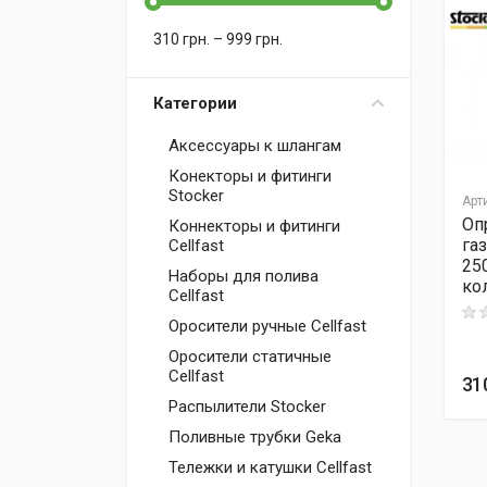
310
грн.
–
999
грн.
Категории
Аксессуары к шлангам
Конекторы и фитинги
Stocker
Арт
Оп
Коннекторы и фитинги
га
Cellfast
25
Наборы для полива
ко
Cellfast
Rati
Оросители ручные Cellfast
Оросители статичные
Cellfast
31
Распылители Stocker
Поливные трубки Geka
Тележки и катушки Cellfast