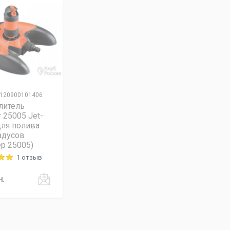
120900101406
литель
r 25005 Jet-
для полива
адусов
р 25005)
1 отзыв
 out of 5
н.