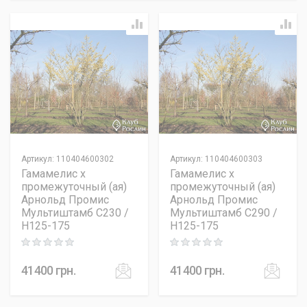
Артикул
:
110404600302
Артикул
:
110404600303
Гамамелис x
Гамамелис x
промежуточный (ая)
промежуточный (ая)
Арнольд Промис
Арнольд Промис
Мультиштамб C230 /
Мультиштамб C290 /
H125-175
H125-175
Rating: 0 out of 5
Rating: 0 out of 5
41400
грн.
41400
грн.