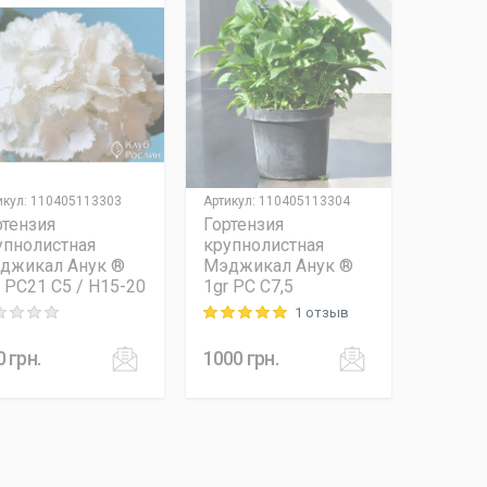
икул
:
110405113303
Артикул
:
110405113304
ртензия
Гортензия
упнолистная
крупнолистная
джикал Анук ®
Мэджикал Анук ®
r PC21 C5 / H15-20
1gr PC C7,5
1 отзыв
ng: 0 out of 5
Rating: 5 out of 5
0
грн.
1000
грн.