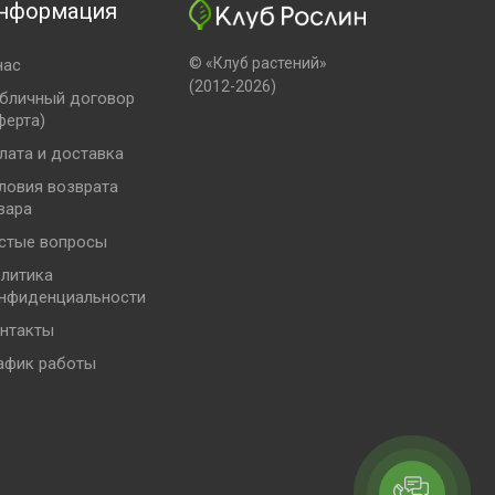
нформация
© «Клуб растений»
нас
(2012-2026)
бличный договор
ферта)
лата и доставка
ловия возврата
вара
стые вопросы
литика
нфиденциальности
нтакты
афик работы