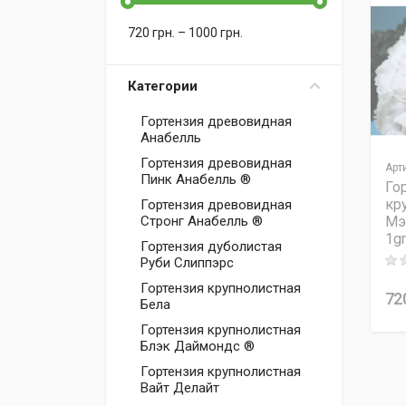
720
грн.
–
1000
грн.
Категории
Гортензия древовидная
Анабелль
Гортензия древовидная
Арт
Пинк Анабелль ®
Го
кр
Гортензия древовидная
Мэ
Стронг Анабелль ®
1g
Гортензия дуболистая
Руби Слиппэрс
Rati
Гортензия крупнолистная
72
Бела
Гортензия крупнолистная
Блэк Даймондс ®
Гортензия крупнолистная
Вайт Делайт