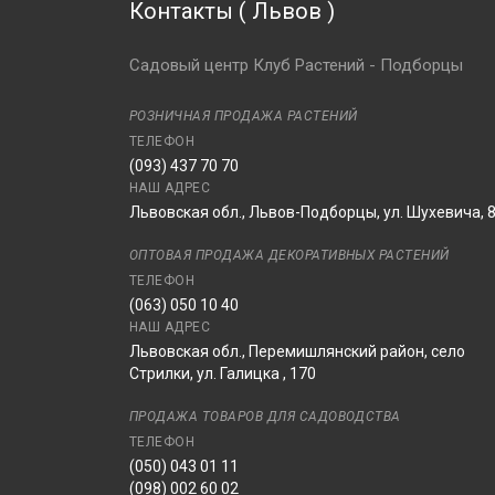
Контакты
(
Львов
)
Гортензия крупнолистная
Мэджикал Аллегретто ®
Садовый центр Клуб Растений - Подборцы
Гортензия крупнолистная
Мэджикал Амазон ®
РОЗНИЧНАЯ ПРОДАЖА РАСТЕНИЙ
Гортензия крупнолистная
ТЕЛЕФОН
Мэджикал Блю Бэллс ®
(093) 437 70 70
Гортензия крупнолистная
НАШ АДРЕС
Мэджикал Брайд ®
Львовская обл., Львов-Подборцы, ул. Шухевича, 
Гортензия крупнолистная
Мэджикал Дак Руби ®
ОПТОВАЯ ПРОДАЖА ДЕКОРАТИВНЫХ РАСТЕНИЙ
Гортензия крупнолистная
ТЕЛЕФОН
Мэджикал Канзонэ ®
(063) 050 10 40
Гортензия крупнолистная
НАШ АДРЕС
Мэджикал Колор Дрим ®
Львовская обл., Перемишлянский район, село
Стрилки, ул. Галицка , 170
Гортензия крупнолистная
Мэджикал Кримсон ®
ПРОДАЖА ТОВАРОВ ДЛЯ САДОВОДСТВА
Гортензия крупнолистная
ТЕЛЕФОН
Мэджикал Пинк Клауд ®
(050) 043 01 11
Гортензия крупнолистная
(098) 002 60 02