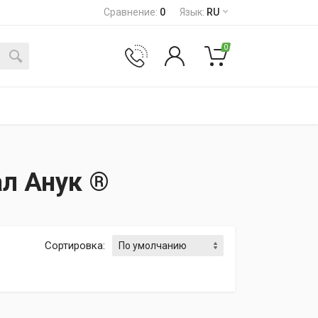
Сравнение
:
0
Язык
:
RU
0
л Анук ®
Сортировка
: