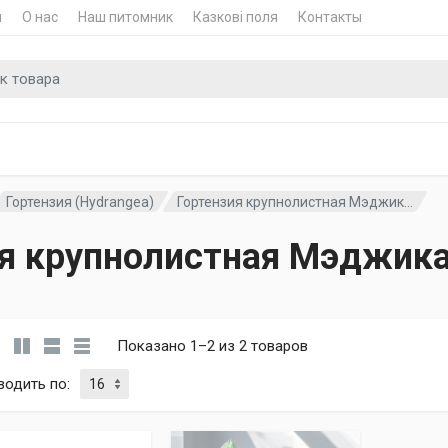
и
О нас
Наш питомник
Казкові поля
Контакты
для
Гортензия (Hydrangea)
Гортензия крупнолистная Мэджик...
ия крупнолистная Мэджика
Показано 1–2 из 2 товаров
водить по
: