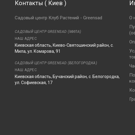
Контакты
(
Киев
)
И
Садовый центр Клуб Растений - Greensad
О 
Пу
САДОВЫЙ ЦЕНТР GREENSAD (МИЛА)
(о
НАШ АДРЕС
Оп
Киевская область, Киево-Святошинский район, с.
Ус
Мила, ул. Комарова, 91
то
8
САДОВЫЙ ЦЕНТР GREENSAD (БЕЛОГОРОДКА)
Ча
НАШ АДРЕС
По
Киевская область, Бучанский район, с. Белогородка,
ко
ул. Софиевская, 17
Ко
Гр