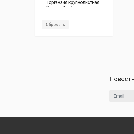
Гортензия крупнолистная
Ваниль Скай
Гортензия крупнолистная
Графиня Косел Саксон ®
Сбросить
Гортензия крупнолистная
Джип Блау
Гортензия крупнолистная
Ерли Блю
Гортензия крупнолистная
Зе Брайд
Гортензия крупнолистная
Кайпиринха
Новостн
Гортензия крупнолистная
Л.Эй.Дримин ®
Email адрес
Гортензия крупнолистная
Лейхтфоер
Гортензия крупнолистная
Мася
Гортензия крупнолистная
Монт Бланк