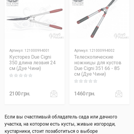
Артикул
:
121000994001
Артикул
:
121000994002
Кусторез Due Cigni
Телескопические
350 длина лезвия 24
ножницы для кустов
см (Дуе Чини)
Due Cigni 351 66 - 85
см (Дуе Чини)
Rating: 0 out of 5
Rating: 0 out of 5
2100
грн.
1460
грн.
Если вы счастливый обладатель сада или дачного
участка, на котором есть кусты, живые изгороди,
кустарники, стоит позаботиться о выборе