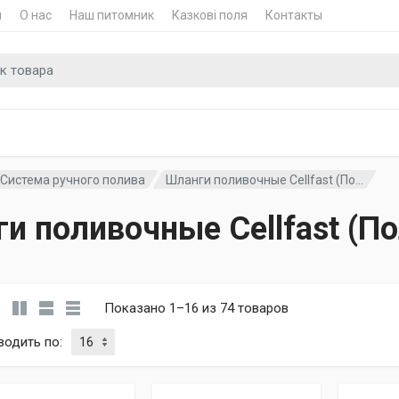
и
О нас
Наш питомник
Казкові поля
Контакты
для
Система ручного полива
Шланги поливочные Cellfast (По...
и поливочные Cellfast (П
Показано 1–16 из 74 товаров
водить по
: