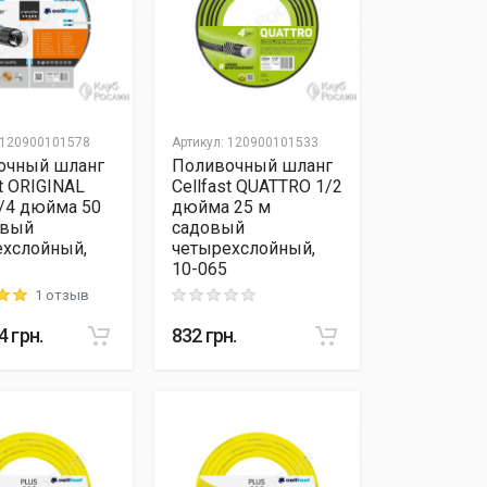
120900101578
Артикул
:
120900101533
очный шланг
Поливочный шланг
st ORIGINAL
Cellfast QUATTRO 1/2
/4 дюйма 50
дюйма 25 м
овый
садовый
ехслойный,
четырехслойный,
10-065
1 отзыв
 out of 5
Rating: 0 out of 5
4
грн.
832
грн.