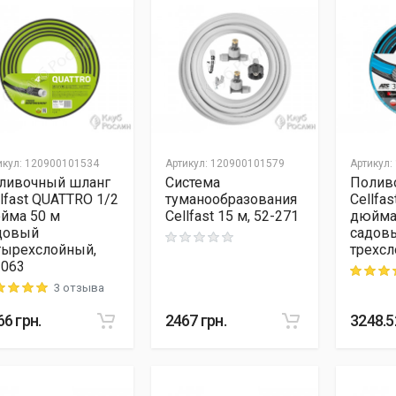
икул
:
120900101534
Артикул
:
120900101579
Артикул
:
ливочный шланг
Система
Полив
llfast QUATTRO 1/2
туманообразования
Cellfa
йма 50 м
Cellfast 15 м, 52-271
дюйма
довый
садов
Rating: 0 out of 5
тырехслойный,
трехсл
-063
Rating: 5
3 отзыва
ng: 5 out of 5
66
грн.
2467
грн.
3248.5