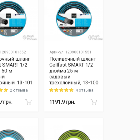
120900101552
Артикул
:
120900101551
очный шланг
Поливочный шланг
st SMART 1/2
Cellfast SMART 1/2
 50 м
дюйма 25 м
ый
садовый
ойный, 13-101
трехслойный, 13-100
2 отзыва
4 отзыва
 out of 5
Rating: 5 out of 5
7
грн.
1191.9
грн.