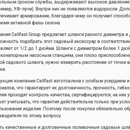
ельным сроком службы, выдерживают высокое давление
ример, УФ-лучи). Внутри них не появляются водоросли. До
печивает армирование, благодаря чему он получает спосо
ремя активной фазы сезона.
ания Cellfast Group предлагает шланги разного диаметра 
ожность подобрать этот садовый аксессуар в соответстви
авляет от 1/2 до 1 дюйма. Шланги с диаметром более 1 дю
конапорным насосным станциям, они плохо приспособлены
ой садового шланга, нужно измерить расстояние от точки 
ке.
укция компании Cellfast изготовлена с особым усердием 
риалов, что гарантирует их долговечность, прочность, гибк
лия проходят контроль качества, сертифицируются, на них 
ует учитывать, что гарантия действительна только при ус
льзования изделия. Поэтому после покупки обязательно о
зводителя по этому вопросу.
ть качественные и долговечные поливочные садовые шланг