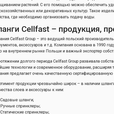
щиванием растений. С его помощью можно обеспечить уд
скохозяйственных или декоративных культур. Такое издели
йства, где необходимо организовать подачу воды.
анги Cellfast – продукция, 
ания Cellfast Group – это ведущий польский производител
рументов, аксессуаров и т.д. Компания основана в 1990 год
р на внутреннем рынке Польши и важный экспортер собст
ротяжении долгого периода Cellfast Group развивала собст
йшие технологии и современное оборудование, расширяя 
ания предлагает очень качественную сертифицированную 
ртимент продукции чрезвычайно широк – в наличии шланги
чества слоев и аксессуары к ним:
Садовые шланги;
Ручные спринклеры;
Статические спринклеры;