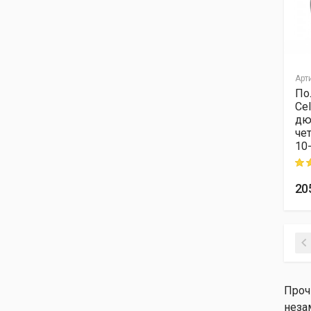
Арт
По
Ce
дю
че
10
Rati
20
Проч
неза