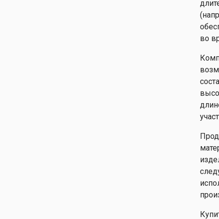
длит
(нап
обес
во в
Комп
возм
сост
высо
длин
участ
Прод
мате
изде
след
испо
прои
Купи