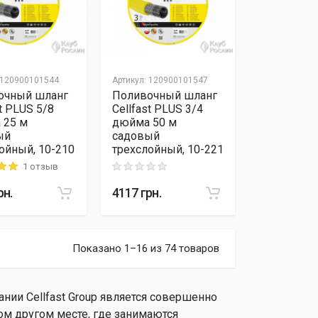
120900101544
Артикул
:
120900101547
очный шланг
Поливочный шланг
st PLUS 5/8
Cellfast PLUS 3/4
 25 м
дюйма 50 м
ый
садовый
ойный, 10-210
трехслойный, 10-221
1 отзыв
 out of 5
Rating: 0 out of 5
рн.
4117
грн.
Показано 1–16 из 74 товаров
нии Cellfast Group является совершенно
м другом месте, где занимаются