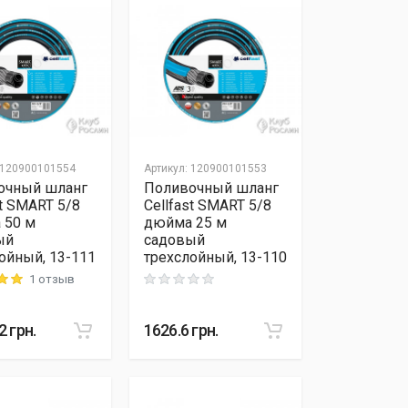
120900101554
Артикул
:
120900101553
очный шланг
Поливочный шланг
st SMART 5/8
Cellfast SMART 5/8
 50 м
дюйма 25 м
ый
садовый
ойный, 13-111
трехслойный, 13-110
1 отзыв
 out of 5
Rating: 0 out of 5
2
грн.
1626.6
грн.