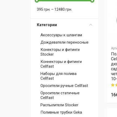
395
грн.
–
12480
грн.
Категории
Аксессуары к шлангам
Дождеватели переносные
Арт
Конекторы и фитинги
По
Stocker
Ce
Коннекторы и фитинги
дю
Cellfast
са
че
Наборы для полива
Cellfast
10
Оросители ручные Cellfast
Rati
Оросители статичные
16
Cellfast
Распылители Stocker
Поливные трубки Geka