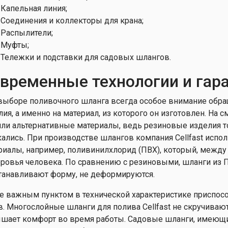
Капельная линия;
Соединения и коллекторы для крана;
Распылители;
Муфты;
Тележки и подставки для садовых шлангов.
временные технологии и гар
выборе поливочного шланга всегда особое внимание обра
лия, а именно на материал, из которого он изготовлен. На
ли альтернативные материалы, ведь резиновые изделия то
кались. При производстве шлангов компания Cellfast исп
риалы, например, поливинилхлорид (ПВХ), который, межд
оровья человека. По сравнению с резиновыми, шланги из П
танавливают форму, не деформируются.
е важным пунктом в технической характеристике приспосо
в. Многослойные шланги для полива Cellfast не скручиваютс
шает комфорт во время работы. Садовые шланги, имеющие