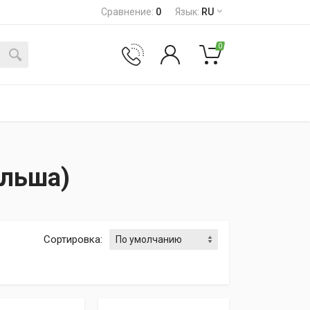
Сравнение
:
0
Язык
:
RU
0
ольша)
Сортировка
: