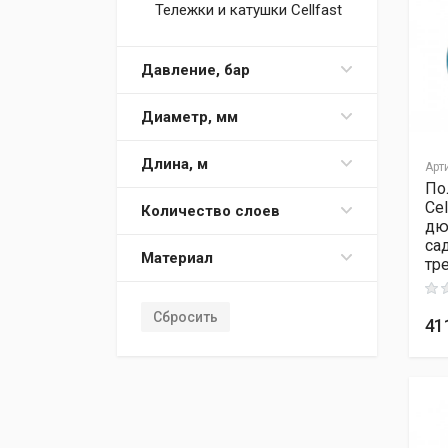
Тележки и катушки Cellfast
Шланги поливочные
(катушки) Cellfast
Давление, бар
Шланги поливочные Parol
Шланги поливочные
Диаметр, мм
Stocker
Длина, м
Арт
По
Ce
Количество слоев
дю
са
Материал
тр
Rati
Сбросить
41