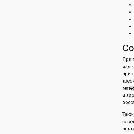
Со
При 
изде
приш
трес
мате
и зд
восс
Такж
слое
повы