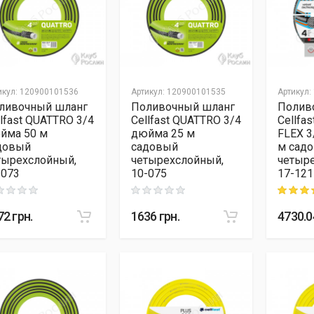
икул
:
120900101536
Артикул
:
120900101535
Артикул
:
ливочный шланг
Поливочный шланг
Полив
llfast QUATTRO 3/4
Cellfast QUATTRO 3/4
Cellfa
йма 50 м
дюйма 25 м
FLEX 3
довый
садовый
м сад
тырехслойный,
четырехслойный,
четыр
-073
10-075
17-121
ng: 0 out of 5
Rating: 0 out of 5
Rating: 5
72
грн.
1636
грн.
4730.0