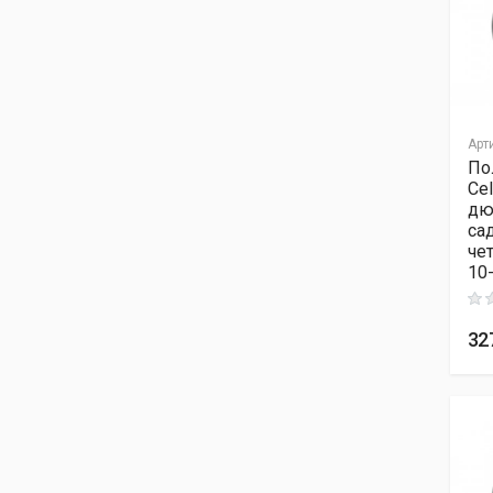
Арт
По
Ce
дю
са
че
10
Rati
32