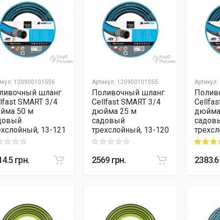
икул
:
120900101556
Артикул
:
120900101555
Артикул
:
ливочный шланг
Поливочный шланг
Полив
llfast SMART 3/4
Cellfast SMART 3/4
Cellfa
йма 50 м
дюйма 25 м
дюйма
довый
садовый
садов
ехслойный, 13-121
трехслойный, 13-120
трехсл
ng: 0 out of 5
Rating: 0 out of 5
Rating: 5
14.5
грн.
2569
грн.
2383.6