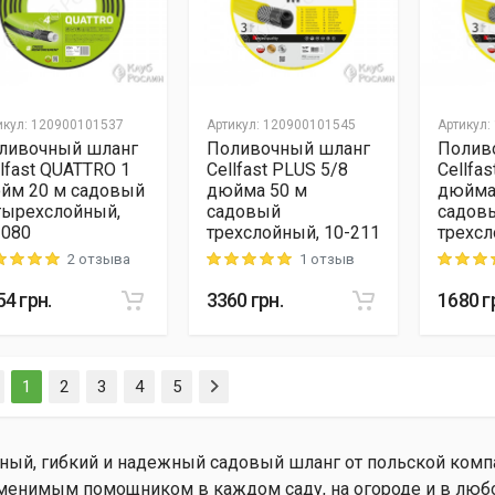
икул
:
120900101537
Артикул
:
120900101545
Артикул
:
ливочный шланг
Поливочный шланг
Полив
llfast QUATTRO 1
Cellfast PLUS 5/8
Cellfa
йм 20 м садовый
дюйма 50 м
дюйма
тырехслойный,
садовый
садов
-080
трехслойный, 10-211
трехсл
2 отзыва
1 отзыв
ng: 5 out of 5
Rating: 5 out of 5
Rating: 5
54
грн.
3360
грн.
1680
г
(current)
1
2
3
4
5
ный, гибкий и надежный садовый шланг от польской компа
менимым помощником в каждом саду, на огороде и в любо