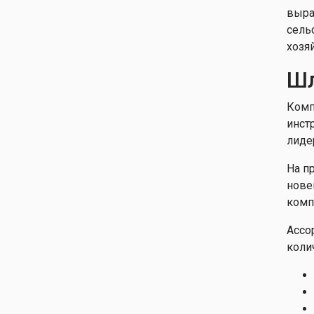
выра
сель
хозя
Шл
Комп
инст
лиде
На п
нове
комп
Ассо
коли