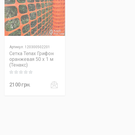
Артикул
:
120300502201
Сетка Tenax Грифон
оранжевая 50 х 1 м
(Тенакс)
Rating: 0 out of 5
2100
грн.