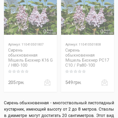
Артикул
:
110410501807
Артикул
:
110410501808
Сирень
Сирень
обыкновенная
обыкновенная
Мішель Бюхнер K16 G
Мішель Бюхнер PC17
/ H80-100
C10 / Pa80-100
Rating: 0 out of 5
Rating: 0 out of 5
205
грн.
549
грн.
Сирень обыкновенная - многоствольный листопадный
кустарник, имеющий высоту от 2 до 8 метров. Стволы
в диаметре могут достигать 20 сантиметров. Этот вид