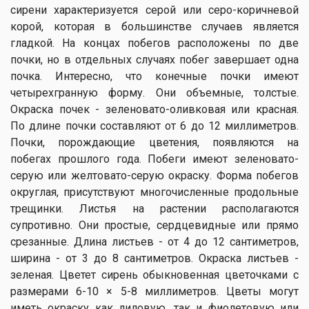
сирени характеризуется серой или серо-коричневой
корой, которая в большинстве случаев является
гладкой. На концах побегов расположены по две
почки, но в отдельных случаях побег завершает одна
почка. Интересно, что конечные почки имеют
четырехгранную форму. Они объемные, толстые.
Окраска почек - зеленовато-оливковая или красная.
По длине почки составляют от 6 до 12 миллиметров.
Почки, порождающие цветения, появляются на
побегах прошлого года. Побеги имеют зеленовато-
серую или желтовато-серую окраску. Форма побегов
округлая, присутствуют многочисленные продольные
трещинки. Листья на растении располагаются
супротивно. Они простые, сердцевидные или прямо
срезанные. Длина листьев - от 4 до 12 сантиметров,
ширина - от 3 до 8 сантиметров. Окраска листьев -
зеленая. Цветет сирень обыкновенная цветочками с
размерами 6-10 × 5-8 миллиметров. Цветы могут
иметь окраску как лиловую, так и фиолетовую или