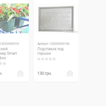
120200900101
Артикул
:
120200900106
сной
Подставка под
нер Smart
горшок
 box
Rating: 0 out of 5
 out of 5
н.
130
грн.