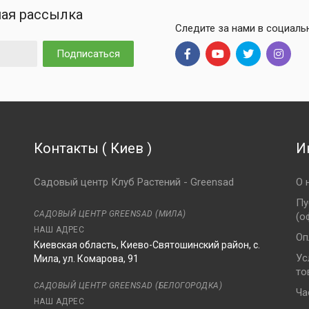
ая рассылка
Следите за нами в социаль
Подписаться
Контакты
(
Киев
)
И
Садовый центр Клуб Растений - Greensad
О 
Пу
САДОВЫЙ ЦЕНТР GREENSAD (МИЛА)
(о
НАШ АДРЕС
Оп
Киевская область, Киево-Святошинский район, с.
Ус
Мила, ул. Комарова, 91
то
8
САДОВЫЙ ЦЕНТР GREENSAD (БЕЛОГОРОДКА)
Ча
НАШ АДРЕС