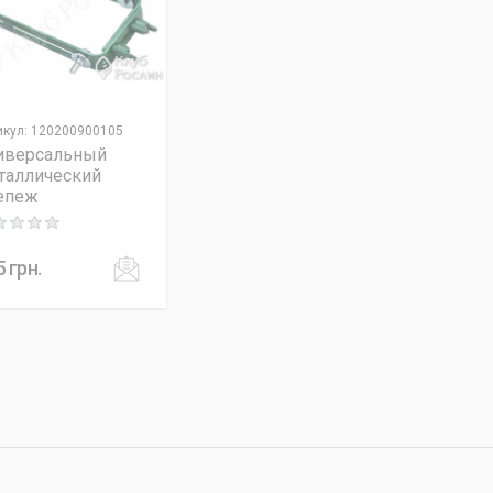
икул
:
120200900105
иверсальный
таллический
епеж
ng: 0 out of 5
5
грн.