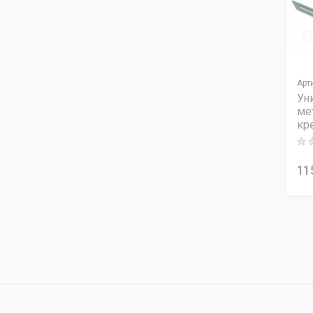
Арт
Ун
ме
кр
Rati
11