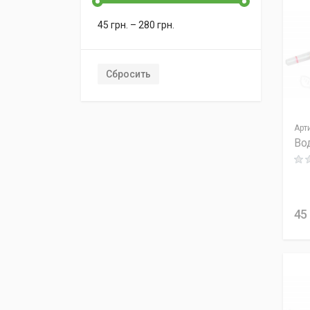
45
грн.
–
280
грн.
Сбросить
Арт
Во
Rati
45