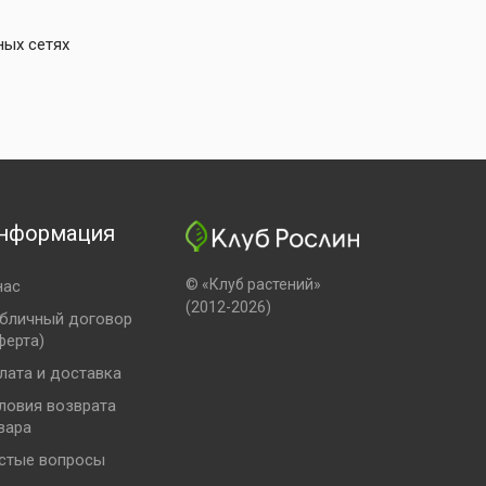
ных сетях
нформация
© «Клуб растений»
нас
(2012-2026)
бличный договор
ферта)
лата и доставка
ловия возврата
вара
стые вопросы