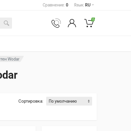
Сравнение
:
0
Язык
:
RU
0
стен Wodar
odar
Сортировка
: