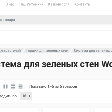
и
О нас
Наш питомник
Казкові поля
Контакты
для
для растений
Горшки для зеленых стен
Система для зеленых 
тема для зеленых стен W
Показано 1–5 из 5 товаров
водить по
: