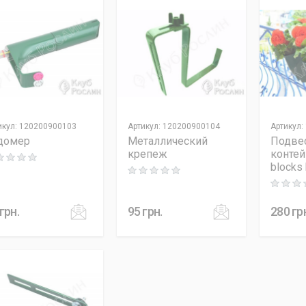
икул
:
120200900103
Артикул
:
120200900104
Артикул
:
домер
Металлический
Подве
крепеж
контей
ng: 0 out of 5
blocks
Rating: 0 out of 5
Rating: 0
грн.
95
грн.
280
гр