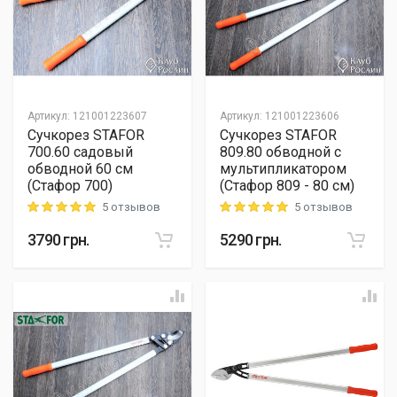
Артикул
:
121001223607
Артикул
:
121001223606
Сучкорез STAFOR
Сучкорез STAFOR
700.60 садовый
809.80 обводной с
обводной 60 см
мультипликатором
(Стафор 700)
(Стафор 809 - 80 см)
5 отзывов
5 отзывов
Rating: 5 out of 5
Rating: 5 out of 5
3790
грн.
5290
грн.