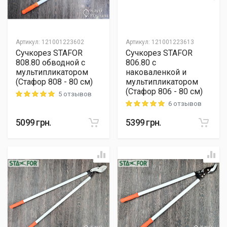
Артикул
:
121001223602
Артикул
:
121001223613
Сучкорез STAFOR
Сучкорез STAFOR
808.80 обводной с
806.80 с
мультипликатором
наковаленкой и
(Стафор 808 - 80 см)
мультипликатором
(Стафор 806 - 80 см)
5 отзывов
Rating: 5 out of 5
6 отзывов
Rating: 5 out of 5
5099
грн.
5399
грн.