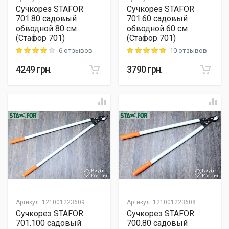
Сучкорез STAFOR
Сучкорез STAFOR
701.80 садовый
701.60 садовый
обводной 80 см
обводной 60 см
(Стафор 701)
(Стафор 701)
6 отзывов
10 отзывов
Rating: 4 out of 5
Rating: 5 out of 5
4249
грн.
3790
грн.
Артикул
:
121001223609
Артикул
:
121001223608
Сучкорез STAFOR
Сучкорез STAFOR
701.100 садовый
700.80 садовый