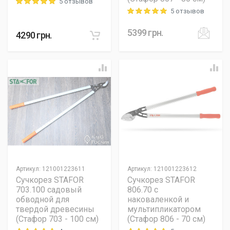
5 отзывов
Rating: 5 out of 5
5 отзывов
Rating: 5 out of 5
5399
грн.
4290
грн.
Артикул
:
121001223611
Артикул
:
121001223612
Сучкорез STAFOR
Сучкорез STAFOR
703.100 садовый
806.70 с
обводной для
наковаленкой и
твердой древесины
мультипликатором
(Стафор 703 - 100 см)
(Стафор 806 - 70 см)