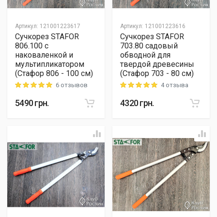
Артикул
:
121001223617
Артикул
:
121001223616
Сучкорез STAFOR
Сучкорез STAFOR
806.100 с
703.80 садовый
наковаленкой и
обводной для
мультипликатором
твердой древесины
(Стафор 806 - 100 см)
(Стафор 703 - 80 см)
6 отзывов
4 отзыва
Rating: 5 out of 5
Rating: 5 out of 5
5490
грн.
4320
грн.