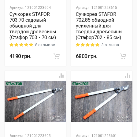
Артикул
:
121001223604
Артикул
:
121001223615
Сучкорез STAFOR
Сучкорез STAFOR
703.70 садовый
702.85 обводной
обводной для
усиленный для
твердой древесины
твердой древесины
(Стафор 703 - 70 см)
(Стафор702 - 85 см)
8 отзывов
3 отзыва
Rating: 5 out of 5
Rating: 5 out of 5
4190
грн.
6800
грн.
Артикул
:
121001223605
Артикул
:
121001223601