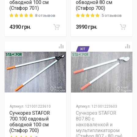
обводной 100 см
обводной 80 см
(Стафор 701)
(Стафор 700)
8 отзывов
5 отзывов
Rating: 5 out of 5
Rating: 5 out of 5
4390
грн.
3990
грн.
ХІТ
Артикул
:
121001223610
Артикул
:
121001223603
Сучкорез STAFOR
Сучкорез STAFOR
700.100 садовый
807.80 с
обводной 100 см
наковаленкой и
(Стафор 700)
мультипликатором
(Стафор 807 - 80 см)