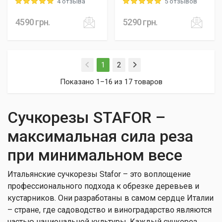
4 отзыва
5 отзывов
Rating: 5 out of 5
Rating: 5 out of 5
4590
грн.
5290
грн.
(current)
1
2
Показано 1–16 из 17 товаров
Сучкорезы STAFOR –
максимальная сила реза
при минимальном весе
Итальянские сучкорезы Stafor – это воплощение
профессионального подхода к обрезке деревьев и
кустарников. Они разработаны в самом сердце Италии
– стране, где садоводство и виноградарство являются
частью национальной культуры. Каждый сучкорез