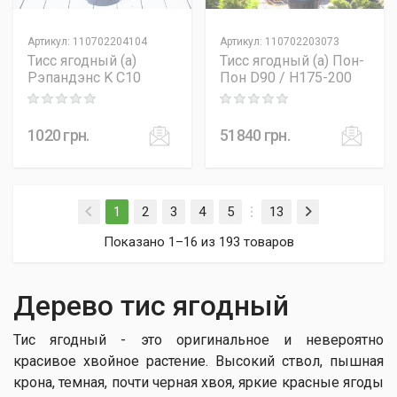
Артикул
:
110702204104
Артикул
:
110702203073
Тисс ягодный (а)
Тисс ягодный (а) Пон-
Рэпандэнс K C10
Пон D90 / H175-200
Rating: 0 out of 5
Rating: 0 out of 5
1020
грн.
51840
грн.
(current)
1
2
3
4
5
13
Показано 1–16 из 193 товаров
Дерево тис ягодный
Тис ягодный - это оригинальное и невероятно
красивое хвойное растение. Высокий ствол, пышная
крона, темная, почти черная хвоя, яркие красные ягоды