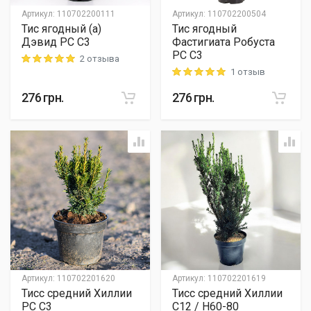
Артикул
:
110702200111
Артикул
:
110702200504
Тис ягодный (а)
Тис ягодный
Дэвид PC C3
Фастигиата Робуста
PC C3
2 отзыва
Rating: 5 out of 5
1 отзыв
Rating: 5 out of 5
276
грн.
276
грн.
Артикул
:
110702201620
Артикул
:
110702201619
Тисс средний Хиллии
Тисс средний Хиллии
PC C3
C12 / H60-80