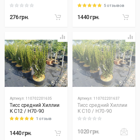
5 отзывов
Rating: 0 out of 5
Rating: 5 out of 5
276
грн.
1440
грн.
Артикул
:
110702201635
Артикул
:
110702201637
Тисс средний Хиллии
Тисс средний Хиллии
K C12 / H70-90
K C10 / H70-90
1 отзыв
Rating: 5 out of 5
Rating: 0 out of 5
1020
грн.
1440
грн.