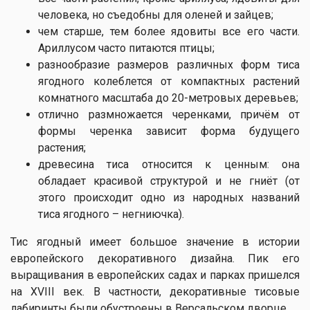
человека, но съедобны для оленей и зайцев;
чем старше, тем более ядовиты все его части.
Ариллусом часто питаются птицы;
разнообразие размеров различных форм тиса
ягодного колеблется от компактных растений
комнатного масштаба до 20-метровых деревьев;
отлично размножается черенками, причём от
формы черенка зависит форма будущего
растения;
древесина тиса относится к ценным: она
обладает красивой структурой и не гниёт (от
этого происходит одно из народных названий
тиса ягодного – негниючка).
Тис ягодный имеет большое значение в истории
европейского декоративного дизайна. Пик его
выращивания в европейских садах и парках пришелся
на ХVIII век. В частности, декоративные тисовые
лабиринты были обустроены в Версальском дворце.