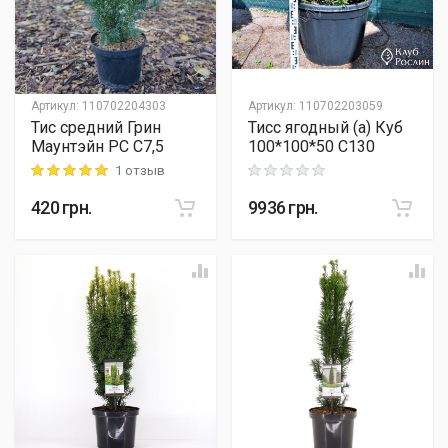
Артикул
:
110702204303
Артикул
:
110702203059
Тис средний Грин
Тисс ягодный (а) Куб
Маунтэйн PC C7,5
100*100*50 C130
1 отзыв
Rating: 5 out of 5
Rating: 0 out of 5
420
грн.
9936
грн.