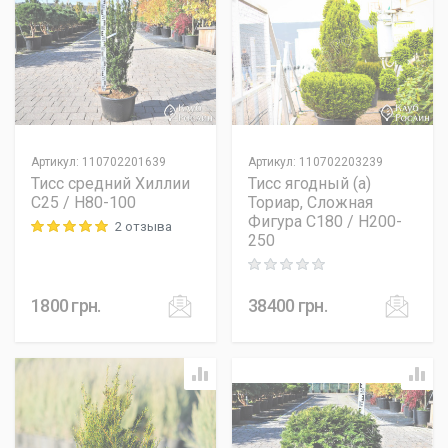
Артикул
:
110702201639
Артикул
:
110702203239
Тисс средний Хиллии
Тисс ягодный (а)
C25 / H80-100
Ториар, Сложная
Фигура C180 / H200-
2 отзыва
Rating: 5 out of 5
250
Rating: 0 out of 5
1800
грн.
38400
грн.