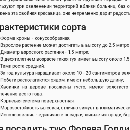
льзуют при озеленении территорий вблизи больниц, баз о
жена эта хвойная красавица, она непременно дарит радость
рактеристики сорта
Форма кроны - конусообразная;
Взрослое растение может достигать в высоту до 2,5 метро
Диаметр взрослого растения - 1,5 метра;
В десятилетнем возрасте такая туя имеет высоту около 1,5
Темп роста средний;
За год культура наращивает около 10 - 20 сантиметров зе
Побеги располагаются рядом, имеют небольшую длину;
Хвоинки на дереве посажены густо, имеют золотисто
течение всего года;
Корневая система поверхностная;
Морозостойкость высокая, отлично зимует в климатически
Использование - единичные посадки, живые изгороди, б
е посадить тую Форева Голди