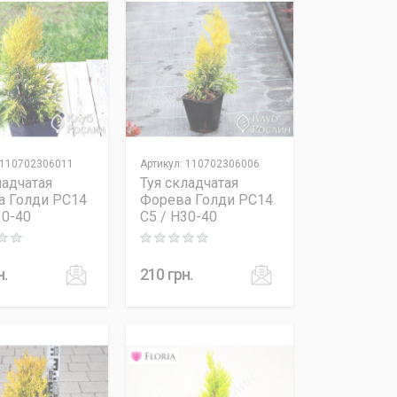
110702306011
Артикул
:
110702306006
ладчатая
Туя складчатая
а Голди PC14
Форева Голди PC14
30-40
C5 / H30-40
 out of 5
Rating: 0 out of 5
н.
210
грн.