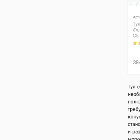
Туя складчатая Випкорд
Туя складчатая Зебрина
Екстра Голд
Арт
Ту
Туя складчатая Корник
Фо
C5
Rati
38
Туя 
необ
полю
треб
кону
стан
и ра
моро