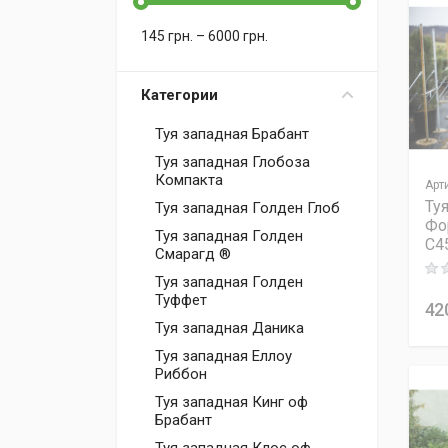
145
грн.
–
6000
грн.
Категории
Туя западная Брабант
Туя западная Глобоза
Компакта
Арт
Ту
Туя западная Голден Глоб
Фо
Туя западная Голден
C4
Смарагд ®
Rati
Туя западная Голден
Туффет
42
Туя западная Даника
Туя западная Еллоу
Риббон
Туя западная Кинг оф
Брабант