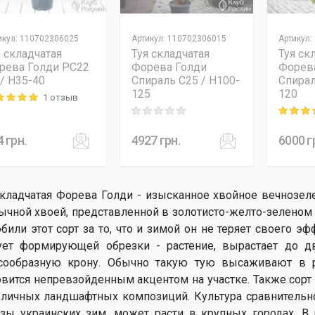
икул
:
110702306025
Артикул
:
110702306015
Артикул
:
я складчатая
Туя складчатая
Туя ск
рева Голди PC22
Форева Голди
Форев
 / H35-40
Спираль C25 / H100-
Спирал
125
120
1 отзыв
ng: 5 out of 5
Rating: 0 out of 5
Rating: 5
4
грн.
4927
грн.
6000
г
складчатая Форева Голди - изысканное хвойное вечнозел
ычной хвоей, представленной в золотисто-желто-зеленом
били этот сорт за то, что и зимой он не теряет своего эф
ует формирующей обрезки - растение, вырастает до д
сообразную крону. Обычно такую ​​тую высаживают в 
овится непревзойденным акцентом на участке. Также сор
зличных ландшафтных композиций. Культура сравнительно
зы украинских зим, может расти в крупных городах. В