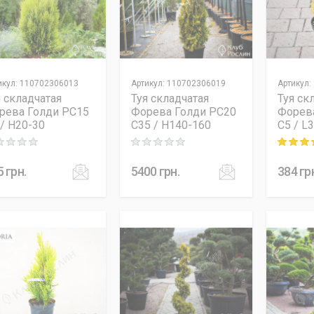
икул
:
110702306013
Артикул
:
110702306019
Артикул
:
я складчатая
Туя складчатая
Туя ск
рева Голди PC15
Форева Голди PC20
Форев
 / H20-30
C35 / H140-160
C5 / L
ng: 0 out of 5
Rating: 0 out of 5
Rating: 5
5
грн.
5400
грн.
384
гр