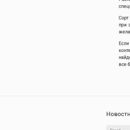
спец
Сорт
при 
жела
Если
конт
найд
все 
Новостн
Email адрес