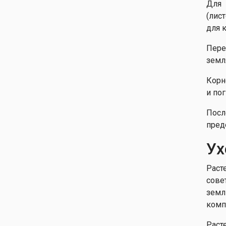
Для 
(лис
для 
Пере
земл
Корн
и пог
Посл
пред
Ух
Раст
сове
земл
комп
Раст