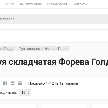
и
О нас
Наш питомник
Казкові поля
Контакты
для
я (Thuja)
Туя складчатая Форева Голди
уя складчатая Форева Гол
Показано 1–12 из 12 товаров
водить по
: