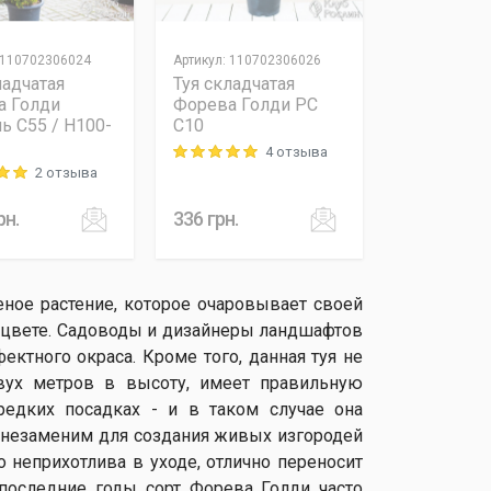
110702306024
Артикул
:
110702306026
ладчатая
Туя складчатая
а Голди
Форева Голди PC
ь C55 / H100-
C10
4 отзыва
Rating: 5 out of 5
2 отзыва
 out of 5
рн.
336
грн.
еное растение, которое очаровывает своей
 цвете. Садоводы и дизайнеры ландшафтов
фектного окраса. Кроме того, данная туя не
вух метров в высоту, имеет правильную
редких посадках - и в таком случае она
т незаменим для создания живых изгородей
 неприхотлива в уходе, отлично переносит
 последние годы сорт Форева Голди часто