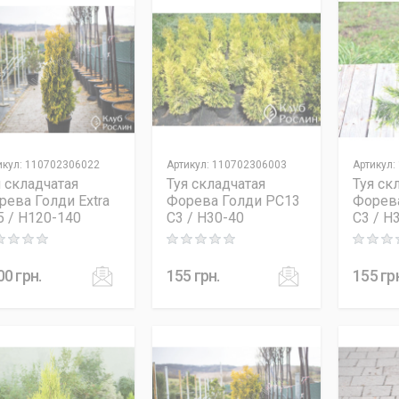
икул
:
110702306022
Артикул
:
110702306003
Артикул
:
я складчатая
Туя складчатая
Туя ск
рева Голди Extra
Форева Голди PC13
Форев
5 / H120-140
C3 / H30-40
C3 / H
ng: 0 out of 5
Rating: 0 out of 5
Rating: 0
00
грн.
155
грн.
155
гр