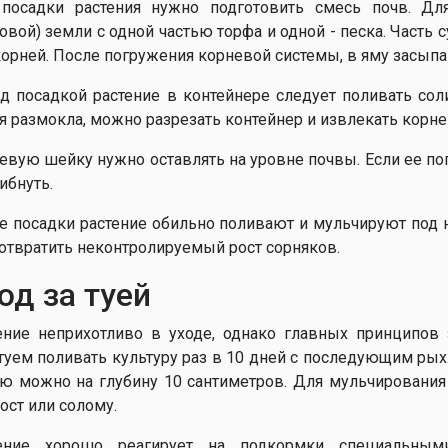
посадки растения нужно подготовить смесь почв. Д
товой) земли с одной частью торфа и одной - песка. Часть 
корней. После погружения корневой системы, в яму засыпа
д посадкой растение в контейнере следует поливать сол
я размокла, можно разрезать контейнер и извлекать корн
евую шейку нужно оставлять на уровне почвы. Если ее по
ибнуть.
е посадки растение обильно поливают и мульчируют под 
отвратить неконтролируемый рост сорняков.
од за туей
ение неприхотливо в уходе, однако главных принципов
туем поливать культуру раз в 10 дней с последующим ры
ю можно на глубину 10 сантиметров. Для мульчирования 
ост или солому.
ение хорошо реагирует на подкормки специальным