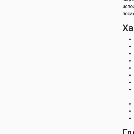
испо
поса
Ха
Гд