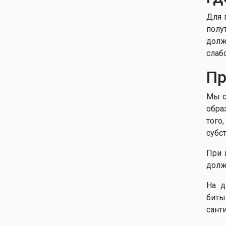
Для 
полу
долж
слаб
Пр
Мы с
обра
того
субс
При 
долж
На д
биты
сант