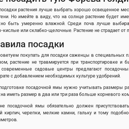
посадки растения лучше выбрать хорошо освещенное место
тени. Но имейте в виду, что на солнце растение будет и
но быть умеренно влажной. Среди почв лучше выбира
о-кислые или склабко-щелочные. Растение не страдает от п
авила посадки
оветуем покупать для посадки саженцы в специальных пл
зом, растение не травмируется при транспортировке и 
, современные садовые центры предлагают посадочн
трате с добавлением необходимых культуре удобрений.
подготовке посадочной ямы нужно учитывать размеры ра
на иметь размер в два или три раза больше корневого ком
не посадочной ямы обязательно должен присутствоват
й кирпич, черепки, мелкие камни, гальку и тому подобно
иметров.