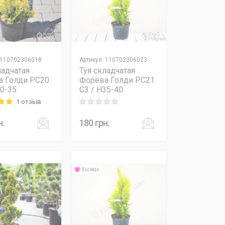
110702306018
Артикул
:
110702306023
ладчатая
Туя складчатая
а Голди PC20
Форева Голди PC21
30-35
C3 / H35-40
1 отзыв
 out of 5
Rating: 0 out of 5
н.
180
грн.