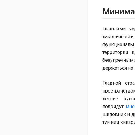
Минима
Главными че
лаконичность
функциональн
территории 
безупречным
держаться на 
Главной стр
пространство
летние кух
подойдут
мно
шиповник и др
туи или кипар