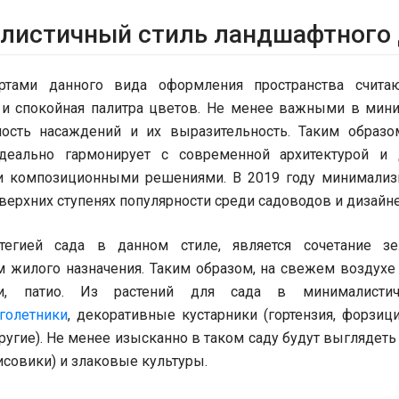
листичный стиль ландшафтного 
ртами данного вида оформления пространства считают
 и спокойная палитра цветов. Не менее важными в мин
ость насаждений и их выразительность. Таким образо
идеально гармонирует с современной архитектурой и 
и композиционными решениями. В 2019 году минимализ
верхних ступенях популярности среди садоводов и дизайн
атегией сада в данном стиле, является сочетание з
м жилого назначения. Таким образом, на свежем воздухе
ни, патио. Из растений для сада в минималистич
голетники
, декоративные кустарники (гортензия, форзиц
угие). Не менее изысканно в таком саду будут выглядеть
исовики) и злаковые культуры.