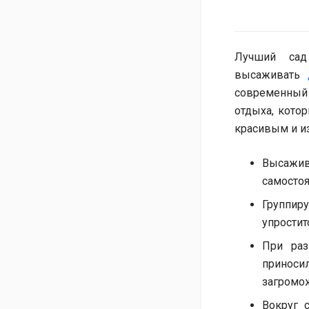
Лучший сад
высаживать
современный 
отдыха, котор
красивым и и
Высажив
самостоя
Группиру
упростит
При раз
приноси
загромож
Вокруг 