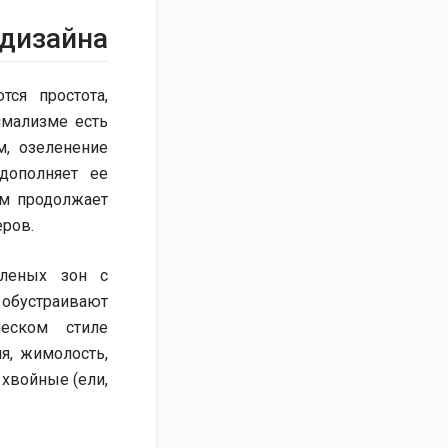
дизайна
ся простота,
имализме есть
м, озеленение
дополняет ее
м продолжает
еров.
еленых зон с
 обустраивают
еском стиле
ия, жимолость,
 хвойные (ели,