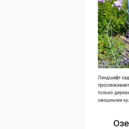
Ландшафт сада
прослеживае
только деревь
овощными кул
Озе