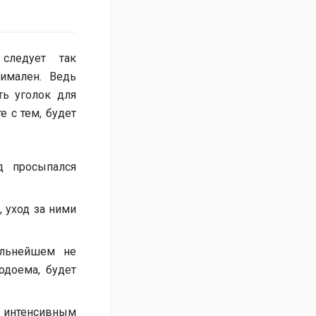
следует так
имален. Ведь
ть уголок для
е с тем, будет
д просыпался
, уход за ними
альнейшем не
одоема, будет
 интенсивным