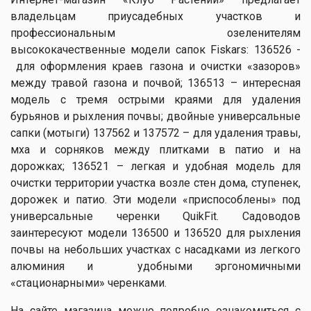
владельцам приусадебных участков и
профессиональным озеленителям
высококачественные модели сапок Fiskars: 136526 -
для оформления краев газона и очистки «зазоров»
между травой газона и почвой; 136513 – интересная
модель с тремя острыми краями для удаления
бурьянов и рыхления почвы; двойные универсальные
сапки (мотыги) 137562 и 137572 – для удаления травы,
мха и сорняков между плитками в патио и на
дорожках; 136521 – легкая и удобная модель для
очистки территории участка возле стен дома, ступенек,
дорожек и патио. Эти модели «приспособлены» под
универсальные черенки QuikFit. Садоводов
заинтересуют модели 136500 и 136520 для рыхления
почвы на небольших участках с насадками из легкого
алюминия и удобными эргономичными
«стационарными» черенками.
На сайте магазина можно подробно ознакомиться с