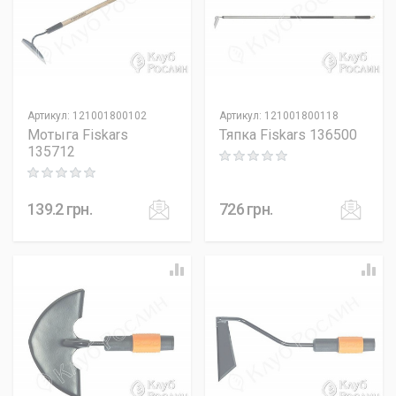
Артикул
:
121001800102
Артикул
:
121001800118
Мотыга Fiskars
Тяпка Fiskars 136500
135712
Rating: 0 out of 5
Rating: 0 out of 5
139.2
грн.
726
грн.