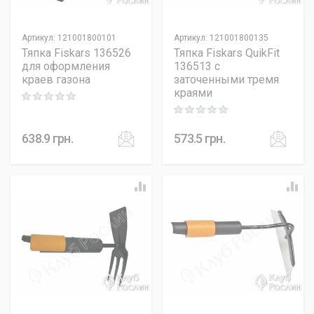
Артикул
:
121001800101
Артикул
:
121001800135
Тяпка Fiskars 136526
Тяпка Fiskars QuikFit
для оформления
136513 с
краев газона
заточенными тремя
краями
Rating: 0 out of 5
Rating: 0 out of 5
638.9
грн.
573.5
грн.