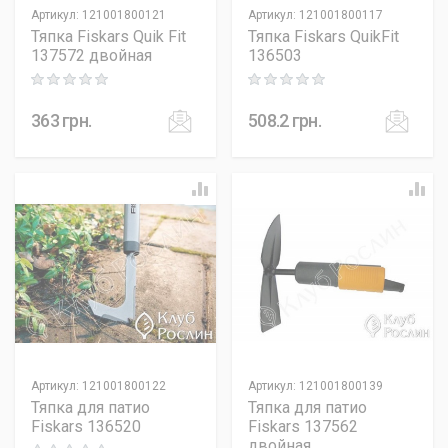
Артикул
:
121001800121
Артикул
:
121001800117
Тяпка Fiskars Quik Fit
Тяпка Fiskars QuikFit
137572 двойная
136503
Rating: 0 out of 5
Rating: 0 out of 5
363
грн.
508.2
грн.
Артикул
:
121001800122
Артикул
:
121001800139
Тяпка для патио
Тяпка для патио
Fiskars 136520
Fiskars 137562
двойная