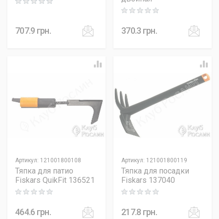
Rating: 0 out of 5
Rating: 0 out of 5
707.9
грн.
370.3
грн.
Артикул
:
121001800108
Артикул
:
121001800119
Тяпка для патио
Тяпка для посадки
Fiskars QuikFit 136521
Fiskars 137040
Rating: 0 out of 5
Rating: 0 out of 5
464.6
грн.
217.8
грн.